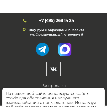
+7 (495)
268 14 24
Шоу-рум с образцами: г. Москва
ул. Складочная, д. 1, строение 9
Распродажа
Готовые дизайны
На нашем веб-сайте используются файлы
cookie для обеспечения наилучшего
Дизайнерам
взаимодействия с пользователем. Используя