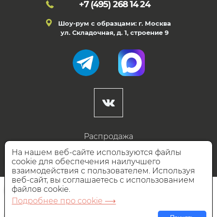
+7 (495)
268 14 24
Шоу-рум с образцами: г. Москва
ул. Складочная, д. 1, строение 9
Распродажа
Готовые дизайны
На нашем веб-сайте используются файлы
cookie для обеспечения наилучшего
Дизайнерам
взаимодействия с пользователем. Используя
веб-сайт, вы соглашаетесь с использованием
НАШИ ПАРТНЁРЫ
файлов cookie.
Подробнее про cookie ⟶