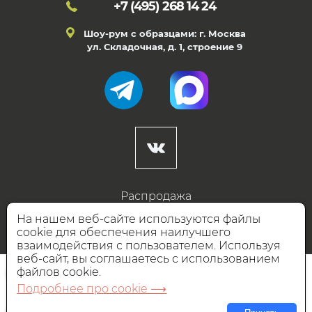
+7 (495)
268 14 24
Шоу-рум с образцами: г. Москва
ул. Складочная, д. 1, строение 9
Распродажа
Готовые дизайны
На нашем веб-сайте используются файлы
cookie для обеспечения наилучшего
Дизайнерам
взаимодействия с пользователем. Используя
веб-сайт, вы соглашаетесь с использованием
НАШИ ПАРТНЁРЫ
файлов cookie.
Подробнее про cookie ⟶