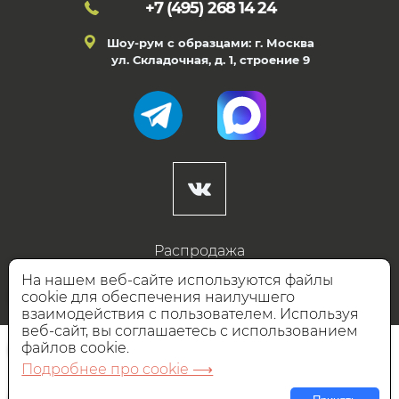
+7 (495)
268 14 24
Шоу-рум с образцами: г. Москва
ул. Складочная, д. 1, строение 9
Распродажа
Готовые дизайны
На нашем веб-сайте используются файлы
cookie для обеспечения наилучшего
Дизайнерам
взаимодействия с пользователем. Используя
веб-сайт, вы соглашаетесь с использованием
НАШИ ПАРТНЁРЫ
файлов cookie.
Подробнее про cookie ⟶