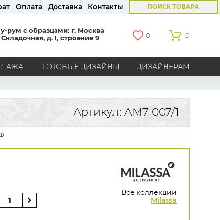
рат
Оплата
Доставка
Контакты
ПОИСК ТОВАРА
у-рум с образцами: г. Москва
0
0
 Складочная, д. 1, строение 9
ОДАЖА
ГОТОВЫЕ ДИЗАЙНЫ
ДИЗАЙНЕРАМ
СТРАНЫ
Америка
Англия
Бельгия
Германия
Артикул: AM7 007/1
Голландия
Италия
Россия
Все страны
Ф.
БРЕНДЫ
Marburg
Loymina
Milassa
Aura
York
Khroma
Andrea Rossi
Bernardo Bartalucci
Zambaiti
KT-Exclusive
Baoqili
Все коллекции
AS Creation
Milassa
Hygge Roll
Распродажа остатков
Grandeco