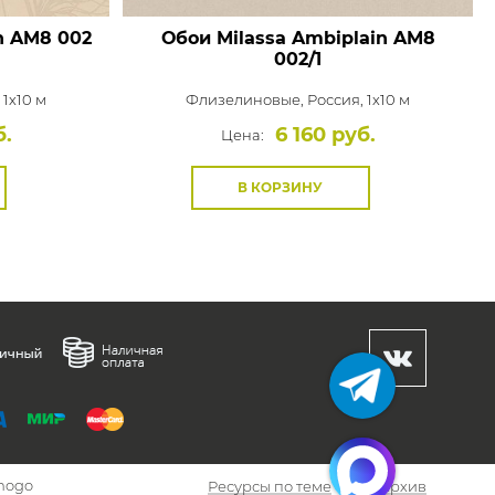
n
AM8 002
Обои Milassa Ambiplain
AM8
002/1
 1x10 м
Флизелиновые,
Россия, 1x10 м
б.
6 160 руб.
Цена:
В КОРЗИНУ
hogo
Ресурсы по теме
Архив