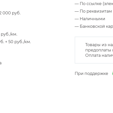
— По ссылке (эле
— По реквизитам 
 000 руб.
— Наличными
— Банковской к
руб./км.
 + 50 руб./км.
Товары из на
предоплаты 
Оплата нали
а
При поддержке