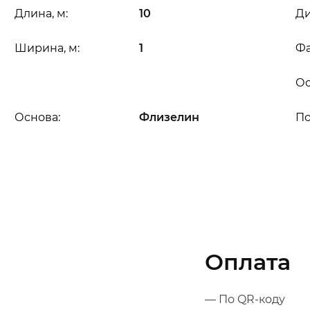
Длина, м:
10
Ди
Ширина, м:
1
Фа
Ос
Основа:
Флизелин
П
Оплата
— По QR-коду