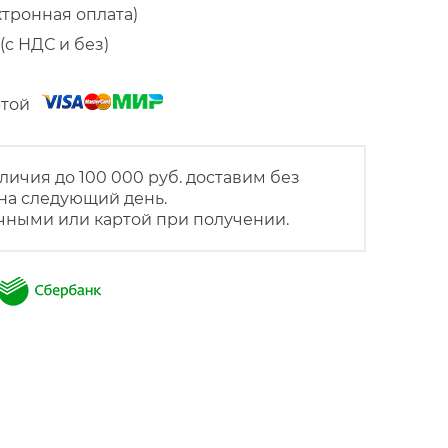
ктронная оплата)
(с НДС и без)
артой
личия до 100 000 руб. доставим без
на следующий день.
чными или картой при получении.