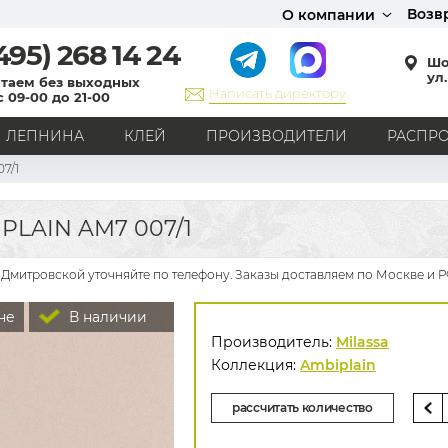
Возв
О компании
495)
268 14 24
Шо
ул.
таем без выходных
Написать директору
с 09-00 до 21-00
ЛЕПНИНА
КЛЕЙ
ПРОИЗВОДИТЕЛИ
РАСПР
7/1
СТИЛЬ
Кантри
Модерн
Прованс
Хай-тек
Лофт
PLAIN AM7 007/1
Классика
Английский стиль
Скандинавский стиль
Японский стиль
Все стили
 Дмитровской уточняйте по телефону. Заказы доставляем по Москве и Р
РИСУНОК
не
В наличии
Граффити
Карта мира
Книги
Под кирпич
Производитель:
Milassa
С вензелями
С надписями
Однотонные
Коллекция:
Ambiplain
Геометрический рисунок
Цветы
Дамаск
рассчитать количество
В клетку
В полоску
Все рисунки