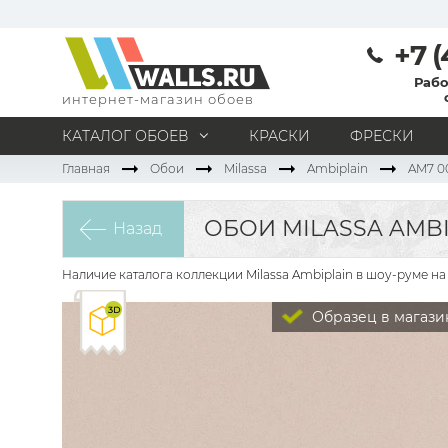
+7 (
Рабо
интернет-магазин обоев
КАТАЛОГ ОБОЕВ
КРАСКИ
ФРЕСКИ
Главная
Обои
Milassa
Ambiplain
AM7 00
МАТЕРИАЛ
Под покраску
Натуральные
Флизелиновые
ОБОИ MILASSA AMBI
Назад
Виниловые
Бумажные
Текстильные
Акриловые
Все материалы
Наличие каталога коллекции Milassa Ambiplain в шоу-руме на
ПОМЕЩЕНИЕ
Образец в магази
Кабинет
Коридор
Офис
Гостиная
Спальня
Детская
Кухня
Прихожая
Все типы помещений