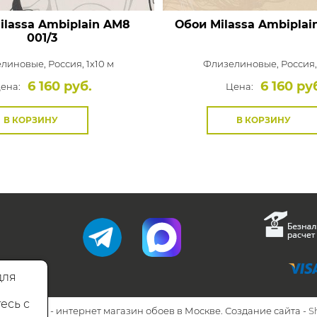
ilassa Ambiplain
AM8
Обои Milassa Ambiplai
001/3
елиновые,
Россия, 1x10 м
Флизелиновые,
Россия,
6 160 руб.
6 160 ру
ена:
Цена:
В КОРЗИНУ
В КОРЗИНУ
для
есь с
26 Walls.ru - интернет магазин обоев в Москве. Создание сайта -
S