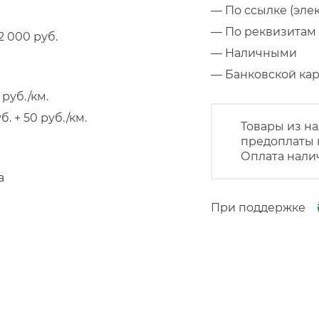
— По ссылке (эле
— По реквизитам 
 000 руб.
— Наличными
— Банковской к
руб./км.
 + 50 руб./км.
Товары из на
предоплаты 
Оплата нали
а
При поддержке