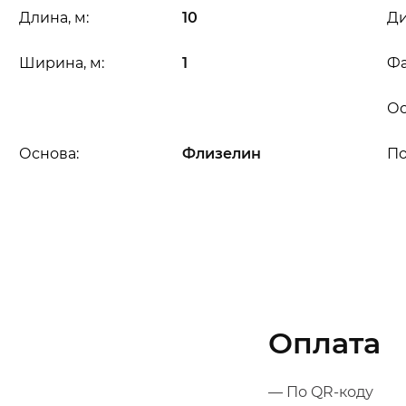
Длина, м:
10
Ди
Ширина, м:
1
Фа
Ос
Основа:
Флизелин
П
Оплата
— По QR-коду