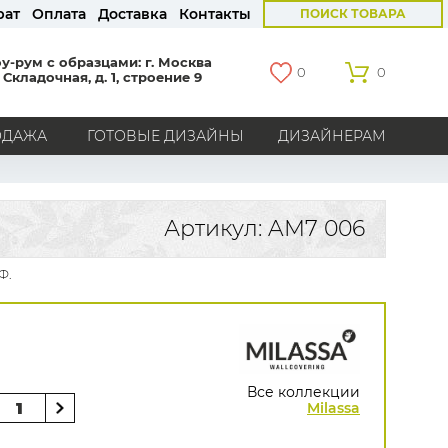
рат
Оплата
Доставка
Контакты
ПОИСК ТОВАРА
у-рум с образцами: г. Москва
0
0
 Складочная, д. 1, строение 9
ОДАЖА
ГОТОВЫЕ ДИЗАЙНЫ
ДИЗАЙНЕРАМ
СТРАНЫ
Америка
Англия
Бельгия
Германия
Артикул: AM7 006
Голландия
Италия
Россия
Все страны
Ф.
БРЕНДЫ
Marburg
Loymina
Milassa
Aura
York
Khroma
Andrea Rossi
Bernardo Bartalucci
Zambaiti
KT-Exclusive
Baoqili
Все коллекции
AS Creation
Milassa
Hygge Roll
Распродажа остатков
Grandeco