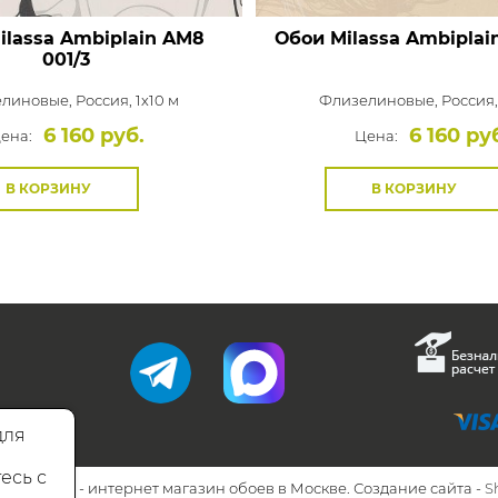
ilassa Ambiplain
AM8
Обои Milassa Ambiplai
001/3
елиновые,
Россия, 1x10 м
Флизелиновые,
Россия,
6 160 руб.
6 160 ру
ена:
Цена:
В КОРЗИНУ
В КОРЗИНУ
для
есь с
26 Walls.ru - интернет магазин обоев в Москве. Создание сайта -
S