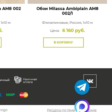
n
AM8 002
Обои Milassa Ambiplain
AM8
002/1
 1x10 м
Флизелиновые,
Россия, 1x10 м
б.
6 160 руб.
Цена:
В КОРЗИНУ
hogo
Ресурсы по теме
Архив