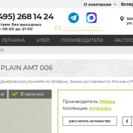
Возв
О компании
495)
268 14 24
Шо
ул.
таем без выходных
Написать директору
с 09-00 до 21-00
ЛЕПНИНА
КЛЕЙ
ПРОИЗВОДИТЕЛИ
РАСПР
06
СТИЛЬ
Кантри
Модерн
Прованс
Хай-тек
Лофт
PLAIN AM7 006
Классика
Английский стиль
Скандинавский стиль
Японский стиль
Все стили
 Дмитровской уточняйте по телефону. Заказы доставляем по Москве и Р
РИСУНОК
не
В наличии
Граффити
Карта мира
Книги
Под кирпич
Производитель:
Milassa
С вензелями
С надписями
Однотонные
Коллекция:
Ambiplain
Геометрический рисунок
Цветы
Дамаск
рассчитать количество
В клетку
В полоску
Все рисунки