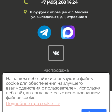
+7 (495)
268 14 24
Шоу-рум с образцами: г. Москва
ул. Складочная, д. 1, строение 9
Распродажа
Готовые дизайны
На нашем веб-сайте используются файлы
cookie для обеспечения наилучшего
Дизайнерам
взаимодействия с пользователем. Используя
веб-сайт, вы соглашаетесь с использованием
НАШИ ПАРТНЁРЫ
файлов cookie.
Подробнее про cookie ⟶