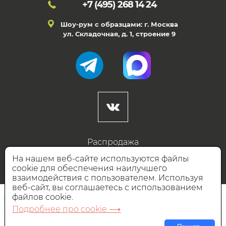
+7 (495)
268 14 24
Шоу-рум с образцами: г. Москва
ул. Складочная, д. 1, строение 9
Распродажа
Готовые дизайны
На нашем веб-сайте используются файлы
cookie для обеспечения наилучшего
Дизайнерам
взаимодействия с пользователем. Используя
веб-сайт, вы соглашаетесь с использованием
НАШИ ПАРТНЁРЫ
файлов cookie.
Подробнее про cookie ⟶