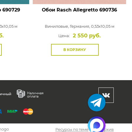
o
690729
Обои Rasch Allegretto
690736
3x10,05 м
Виниловые,
Германия, 0,53x10,05 м
б.
2 550 руб.
Цена:
В КОРЗИНУ
hogo
Ресурсы по теме
Архив