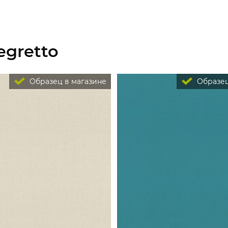
egretto
Образец в магазине
Образец