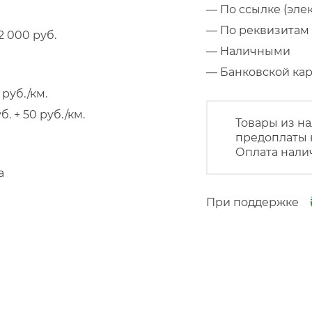
— По ссылке (эле
— По реквизитам 
 000 руб.
— Наличными
— Банковской к
руб./км.
 + 50 руб./км.
Товары из на
предоплаты 
Оплата нали
а
При поддержке