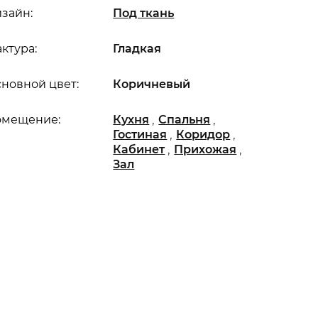
зайн:
Под ткань
ктура:
Гладкая
новной цвет:
Коричневый
,
,
омещение:
Кухня
Спальня
,
,
Гостиная
Коридор
,
,
Кабинет
Прихожая
Зал