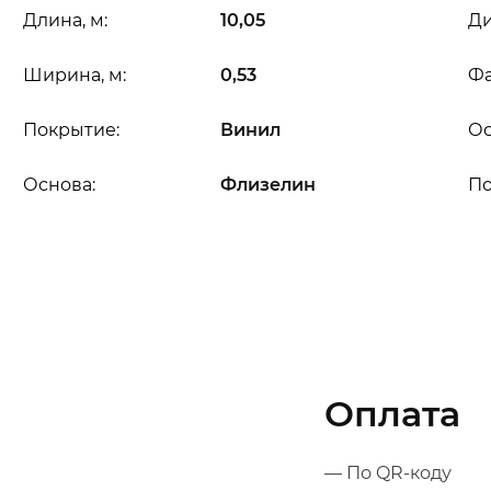
Длина, м:
10,05
Ди
Ширина, м:
0,53
Фа
Покрытие:
Винил
Ос
Основа:
Флизелин
П
Оплата
— По QR-коду