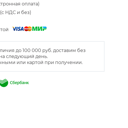
ктронная оплата)
(с НДС и без)
артой
личия до 100 000 руб. доставим без
на следующий день.
чными или картой при получении.