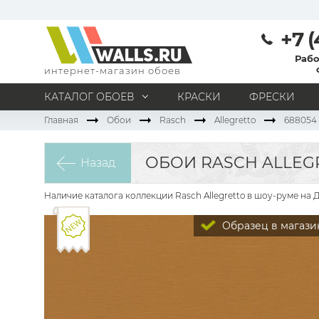
+7 (
Рабо
интернет-магазин обоев
КАТАЛОГ ОБОЕВ
КРАСКИ
ФРЕСКИ
Главная
Обои
Rasch
Allegretto
688054
МАТЕРИАЛ
Под покраску
Натуральные
Флизелиновые
ОБОИ RASCH ALLEG
Назад
Виниловые
Бумажные
Текстильные
Акриловые
Все материалы
Наличие каталога коллекции Rasch Allegretto в шоу-руме на 
ПОМЕЩЕНИЕ
Образец в магази
Кабинет
Коридор
Офис
Гостиная
Спальня
Детская
Кухня
Прихожая
Все типы помещений