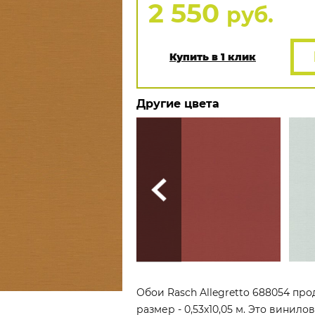
2 550
руб.
Купить в 1 клик
Другие цвета
Обои Rasch Allegretto 688054 про
размер - 0,53x10,05 м. Это винил