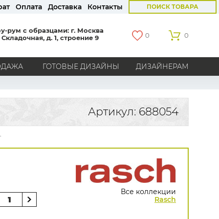
рат
Оплата
Доставка
Контакты
ПОИСК ТОВАРА
у-рум с образцами: г. Москва
0
0
 Складочная, д. 1, строение 9
ОДАЖА
ГОТОВЫЕ ДИЗАЙНЫ
ДИЗАЙНЕРАМ
СТРАНЫ
Америка
Англия
Бельгия
Германия
Артикул: 688054
Голландия
Италия
Россия
Все страны
.
БРЕНДЫ
Marburg
Loymina
Milassa
Aura
York
Khroma
Andrea Rossi
Bernardo Bartalucci
Zambaiti
KT-Exclusive
Baoqili
Все коллекции
AS Creation
Rasch
Hygge Roll
Grandeco
Rasch
Luna