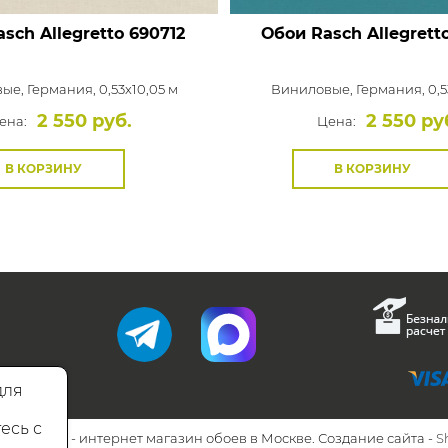
sch Allegretto
690712
Обои Rasch Allegrett
вые,
Германия, 0,53x10,05 м
Виниловые,
Германия, 0,5
2 550 руб.
2 550 ру
ена:
Цена:
В КОРЗИНУ
В КОРЗИНУ
для
есь с
26 Walls.ru - интернет магазин обоев в Москве. Создание сайта -
S