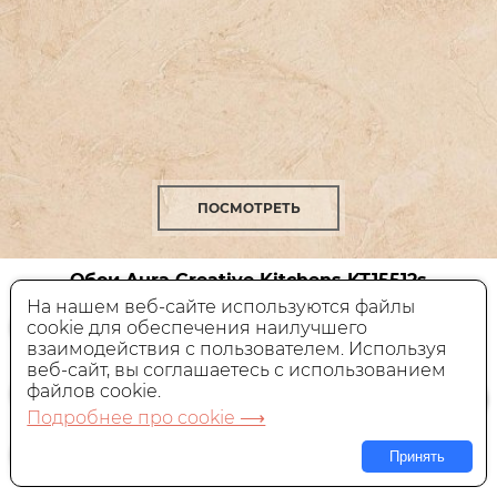
ПОСМОТРЕТЬ
Обои Aura Creative Kitchens
KT15512s
На нашем веб-сайте используются файлы
cookie для обеспечения наилучшего
Виниловые,
Англия, 0,53x10 м
взаимодействия с пользователем. Используя
веб-сайт, вы соглашаетесь с использованием
4 990 руб.
Цена:
файлов cookie.
Подробнее про cookie ⟶
В КОРЗИНУ
Принять