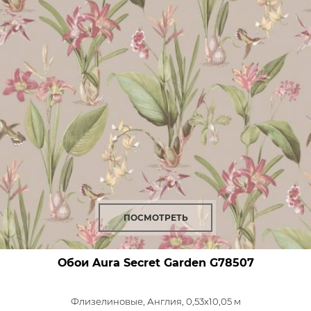
ПОСМОТРЕТЬ
Обои Aura Secret Garden
G78507
Флизелиновые,
Англия, 0,53x10,05 м