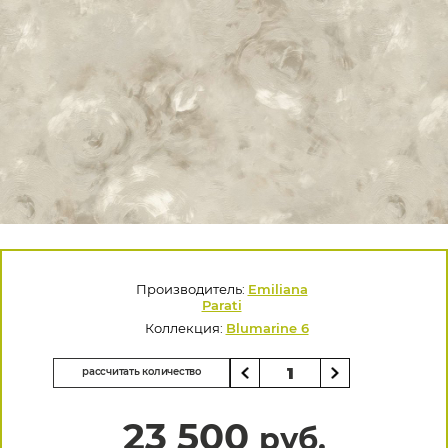
Производитель:
Emiliana
Parati
Коллекция:
Blumarine 6
рассчитать количество
23 500
руб.