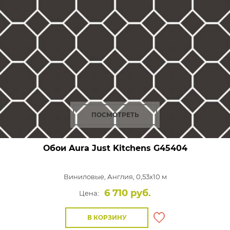
ПОСМОТРЕТЬ
Обои Aura Just Kitchens
G45404
Виниловые,
Англия, 0,53x10 м
6 710 руб.
Цена:
В КОРЗИНУ