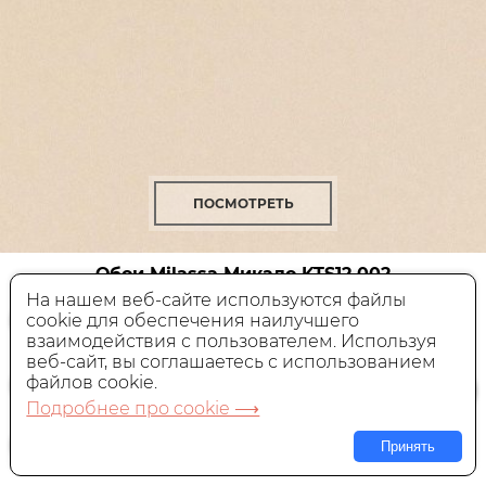
ПОСМОТРЕТЬ
Обои Milassa Микадо
KTS12 002
На нашем веб-сайте используются файлы
cookie для обеспечения наилучшего
Флизелиновые,
Россия, 1x10,05 м
взаимодействия с пользователем. Используя
веб-сайт, вы соглашаетесь с использованием
6 160 руб.
Цена:
файлов cookie.
Подробнее про cookie ⟶
В КОРЗИНУ
Принять