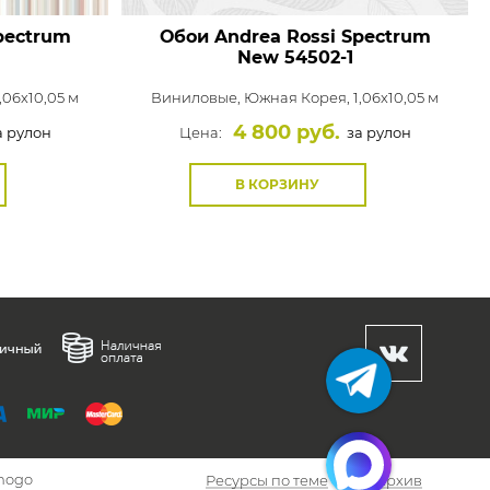
pectrum
Обои Andrea Rossi Spectrum
New
54502-1
,06x10,05 м
Виниловые,
Южная Корея, 1,06x10,05 м
4 800 руб.
 рулон
Цена:
за рулон
В КОРЗИНУ
hogo
Ресурсы по теме
Архив