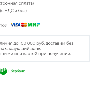
ктронная оплата)
(с НДС и без)
артой
личия до 100 000 руб. доставим без
на следующий день.
чными или картой при получении.