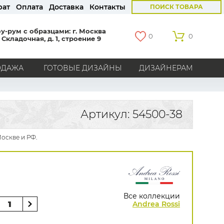
рат
Оплата
Доставка
Контакты
ПОИСК ТОВАРА
у-рум с образцами: г. Москва
0
0
 Складочная, д. 1, строение 9
ОДАЖА
ГОТОВЫЕ ДИЗАЙНЫ
ДИЗАЙНЕРАМ
СТРАНЫ
Америка
Англия
Бельгия
Германия
Артикул: 54500-38
Голландия
Италия
Россия
Все страны
Москве и РФ.
БРЕНДЫ
Marburg
Loymina
Milassa
Aura
York
Khroma
Andrea Rossi
Bernardo Bartalucci
Zambaiti
KT-Exclusive
Baoqili
Все коллекции
AS Creation
Andrea Rossi
Hygge Roll
Распродажа остатков
Grandeco