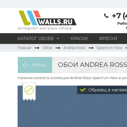
+7 (
Рабо
интернет-магазин обоев
КАТАЛОГ ОБОЕВ
КРАСКИ
ФРЕСКИ
Главная
Обои
Andrea Rossi
Spectrum New
МАТЕРИАЛ
Под покраску
Натуральные
Флизелиновые
ОБОИ ANDREA ROSSI
Назад
Виниловые
Бумажные
Текстильные
Акриловые
Все материалы
Наличие каталога коллекции Andrea Rossi Spectrum New в шо
ПОМЕЩЕНИЕ
Образец в магази
Кабинет
Коридор
Офис
Гостиная
Спальня
Детская
Кухня
Прихожая
Все типы помещений