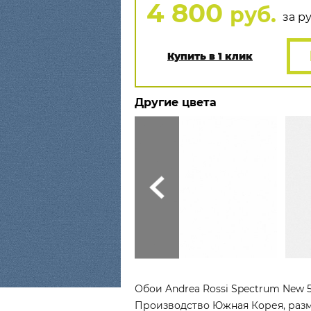
4 800
руб.
за р
Купить в 1 клик
Другие цвета
Обои Andrea Rossi Spectrum New 5
Производство Южная Корея, размер