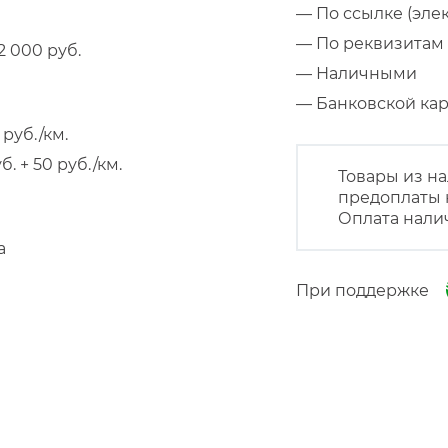
— По ссылке (эле
— По реквизитам 
 000 руб.
— Наличными
— Банковской к
руб./км.
 + 50 руб./км.
Товары из на
предоплаты 
Оплата нали
а
При поддержке