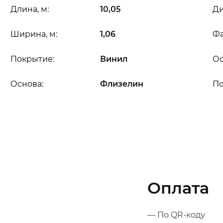
Длина, м:
10,05
Ди
Ширина, м:
1,06
Фа
Покрытие:
Винил
Ос
Основа:
Флизелин
П
Оплата
— По QR-коду