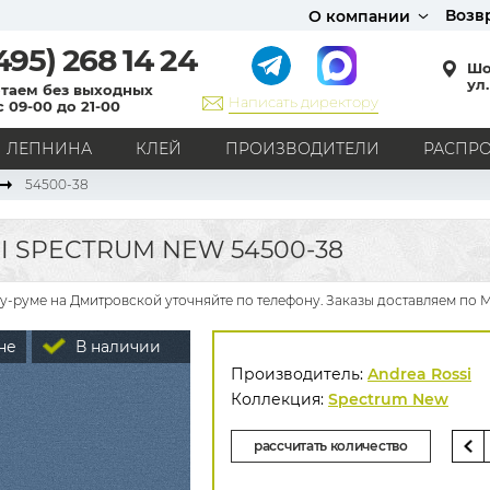
Возв
О компании
495)
268 14 24
Шо
ул.
таем без выходных
Написать директору
с 09-00 до 21-00
ЛЕПНИНА
КЛЕЙ
ПРОИЗВОДИТЕЛИ
РАСПР
54500-38
СТИЛЬ
Кантри
Модерн
Прованс
Хай-тек
Лофт
 SPECTRUM NEW 54500-38
Классика
Английский стиль
Скандинавский стиль
Японский стиль
Все стили
у-руме на Дмитровской уточняйте по телефону. Заказы доставляем по 
РИСУНОК
не
В наличии
Граффити
Карта мира
Книги
Под кирпич
Производитель:
Andrea Rossi
С вензелями
С надписями
Однотонные
Коллекция:
Spectrum New
Геометрический рисунок
Цветы
Дамаск
рассчитать количество
В клетку
В полоску
Все рисунки