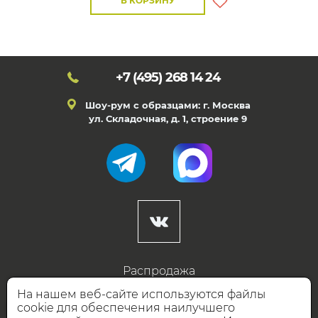
В КОРЗИНУ
+7 (495)
268 14 24
Шоу-рум с образцами: г. Москва
ул. Складочная, д. 1, строение 9
Распродажа
Готовые дизайны
На нашем веб-сайте используются файлы
cookie для обеспечения наилучшего
Дизайнерам