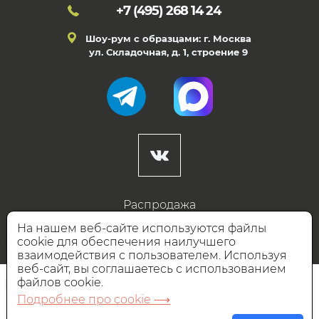
+7 (495)
268 14 24
Шоу-рум с образцами: г. Москва
ул. Складочная, д. 1, строение 9
Распродажа
Готовые дизайны
На нашем веб-сайте используются файлы
cookie для обеспечения наилучшего
Дизайнерам
взаимодействия с пользователем. Используя
веб-сайт, вы соглашаетесь с использованием
НАШИ ПАРТНЁРЫ
файлов cookie.
Подробнее про cookie ⟶