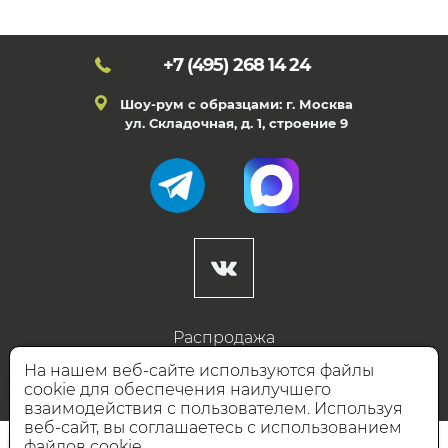
+7 (495)
268 14 24
Шоу-рум с образцами: г. Москва
ул. Складочная, д. 1, строение 9
Распродажа
Готовые дизайны
На нашем веб-сайте используются файлы
cookie для обеспечения наилучшего
Дизайнерам
взаимодействия с пользователем. Используя
веб-сайт, вы соглашаетесь с использованием
НАШИ ПАРТНЁРЫ
файлов cookie.