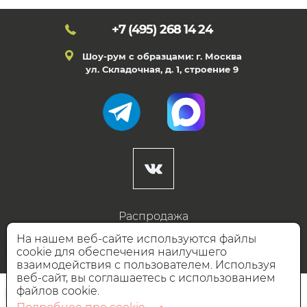
+7 (495)
268 14 24
Шоу-рум с образцами: г. Москва
ул. Складочная, д. 1, строение 9
Распродажа
Готовые дизайны
На нашем веб-сайте используются файлы
cookie для обеспечения наилучшего
Дизайнерам
взаимодействия с пользователем. Используя
веб-сайт, вы соглашаетесь с использованием
НАШИ ПАРТНЁРЫ
файлов cookie.