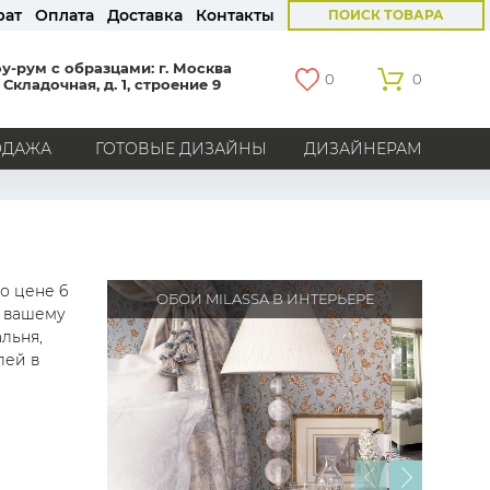
рат
Оплата
Доставка
Контакты
ПОИСК ТОВАРА
у-рум с образцами: г. Москва
0
0
 Складочная, д. 1, строение 9
ОДАЖА
ГОТОВЫЕ ДИЗАЙНЫ
ДИЗАЙНЕРАМ
СТРАНЫ
Америка
Англия
Бельгия
Германия
Голландия
Италия
Россия
Все страны
по цене 6
ОБОИ MILASSA В ИНТЕРЬЕРЕ
й вашему
БРЕНДЫ
льня,
лей в
Marburg
Loymina
Milassa
Aura
York
Khroma
Andrea Rossi
Bernardo Bartalucci
Zambaiti
KT-Exclusive
Baoqili
AS Creation
Hygge Roll
Распродажа остатков
Grandeco