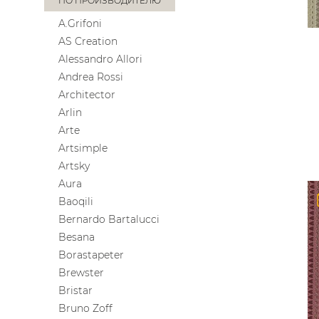
ПО ПРОИЗВОДИТЕЛЮ
A.Grifoni
AS Creation
Alessandro Allori
Andrea Rossi
Architector
Arlin
Arte
Artsimple
Artsky
Aura
Baoqili
Bernardo Bartalucci
Besana
Borastapeter
Brewster
Bristar
Bruno Zoff