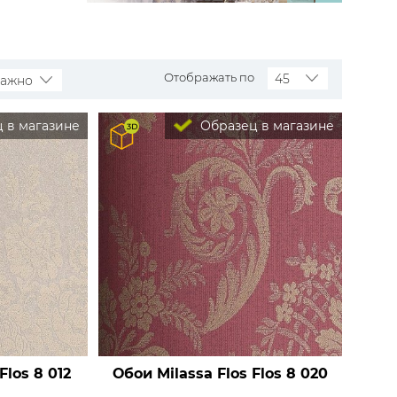
Rasch
Luna
Wallquest
Все бренды
ПОКАЗАТЬ ВСЕ ОБОИ
Отображать по
45
важно
 в магазине
Образец в магазине
Flos 8 012
Обои Milassa Flos
Flos 8 020