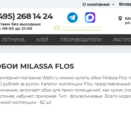
Возв
О компании
495)
268 14 24
Шо
ул.
таем без выходных
Написать директору
с 09-00 до 21-00
ЛЕПНИНА
КЛЕЙ
ПРОИЗВОДИТЕЛИ
РАСПР
СТИЛЬ
Кантри
Модерн
Прованс
Хай-тек
Лофт
БОИ MILASSA FLOS
Классика
Английский стиль
Скандинавский стиль
Японский стиль
Все стили
интернет-магазине Walls.ru можно купить обои Milassa Flos 
0 рублей за рулон. Каталог коллекции Flos, представленны
РИСУНОК
иманию, включает обои для таких помещений, как кухня, спа
стиная, кабинет, прихожая. Тип - флизелиновые. Всего моде
Граффити
Карта мира
Книги
Под кирпич
нной коллекции - 62 шт.
С вензелями
С надписями
Однотонные
Геометрический рисунок
Цветы
Дамаск
В клетку
В полоску
Все рисунки