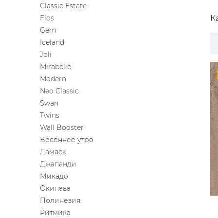
Classic Estate
ЦВЕТА
Flos
К
Gem
Iceland
Joli
Mirabelle
Modern
Neo Classic
Swan
Twins
Wall Booster
Весеннее утро
Дамаск
Джапанди
Микадо
Окинава
Полинезия
Ритмика