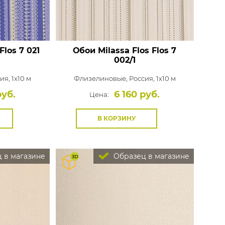
Flos 7 021
Обои Milassa Flos
Flos 7
002/1
ия, 1x10 м
Флизелиновые,
Россия, 1x10 м
руб.
6 160 руб.
Цена:
В КОРЗИНУ
 в магазине
Образец в магазине