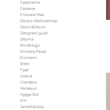
Casamance
Cassanie
Cristiana Masi
Decaro Wallcoverings
Decori&Decori
Designers guild
Desima
Emil&Hugo
Emiliana Parati
Erismann
Etten
Fipar
Galerie
Grandeco
Harlequin
Hygge Roll
ICH
Jannelli&Volpi