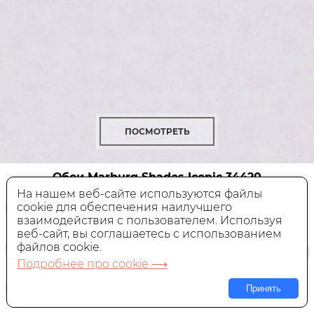
ПОСМОТРЕТЬ
Обои Marburg Shades Iconic
34420
На нашем веб-сайте используются файлы
cookie для обеспечения наилучшего
Виниловые,
Германия, 0,53x10,05 м
взаимодействия с пользователем. Используя
веб-сайт, вы соглашаетесь с использованием
2 850 руб.
Цена:
файлов cookie.
Подробнее про cookie ⟶
В КОРЗИНУ
Принять