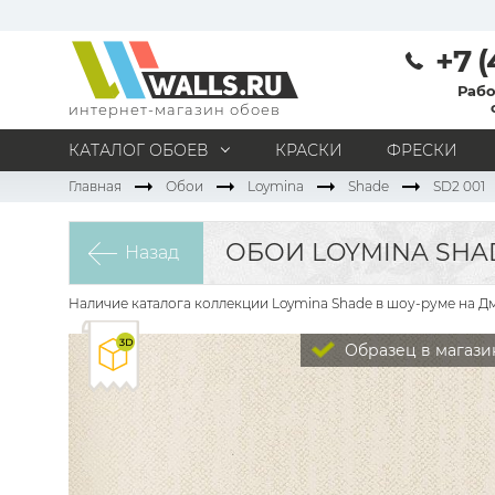
+7 (
Рабо
интернет-магазин обоев
КАТАЛОГ ОБОЕВ
КРАСКИ
ФРЕСКИ
Главная
Обои
Loymina
Shade
SD2 001
МАТЕРИАЛ
Под покраску
Натуральные
Флизелиновые
ОБОИ LOYMINA SHAD
Назад
Виниловые
Бумажные
Текстильные
Акриловые
Все материалы
Наличие каталога коллекции Loymina Shade в шоу-руме на Дм
ПОМЕЩЕНИЕ
Образец в магази
Кабинет
Коридор
Офис
Гостиная
Спальня
Детская
Кухня
Прихожая
Все типы помещений