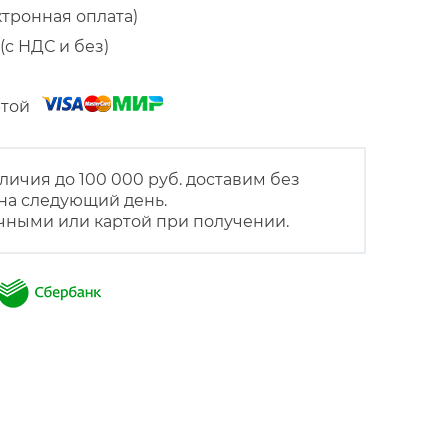
ктронная оплата)
(с НДС и без)
артой
личия до 100 000 руб. доставим без
на следующий день.
чными или картой при получении.