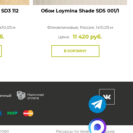
SD3 112
Обои Loymina Shade
SD5 001/1
x10,05 м
Флизелиновые,
Россия, 1x10,05 м
б.
11 420 руб.
Цена:
В КОРЗИНУ
hogo
Ресурсы по теме
Архив