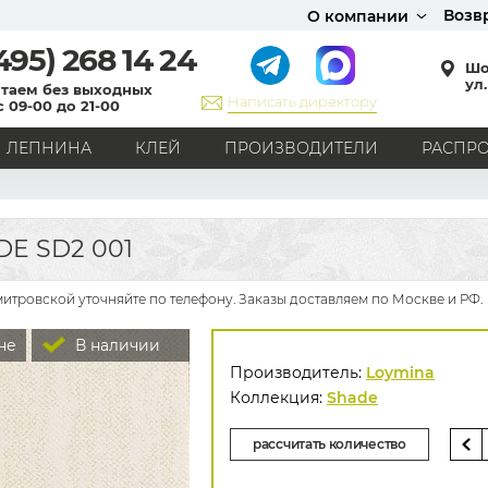
Возв
О компании
495)
268 14 24
Шо
ул.
таем без выходных
Написать директору
с 09-00 до 21-00
ЛЕПНИНА
КЛЕЙ
ПРОИЗВОДИТЕЛИ
РАСПР
СТИЛЬ
Кантри
Модерн
Прованс
Хай-тек
Лофт
E SD2 001
Классика
Английский стиль
Скандинавский стиль
Японский стиль
Все стили
итровской уточняйте по телефону. Заказы доставляем по Москве и РФ.
РИСУНОК
не
В наличии
Граффити
Карта мира
Книги
Под кирпич
Производитель:
Loymina
С вензелями
С надписями
Однотонные
Коллекция:
Shade
Геометрический рисунок
Цветы
Дамаск
рассчитать количество
В клетку
В полоску
Все рисунки