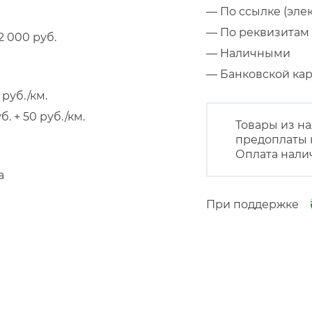
— По ссылке (эле
— По реквизитам 
 000 руб.
— Наличными
— Банковской к
руб./км.
 + 50 руб./км.
Товары из на
предоплаты 
Оплата нали
а
При поддержке