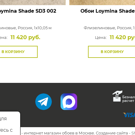
oymina Shade
SD3 002
Обои Loymina Shade
иновые,
Россия, 1x10,05 м
Флизелиновые,
Россия, 1
11 420 руб.
11 420 ру
ена:
Цена:
В КОРЗИНУ
В КОРЗИНУ
для
есь с
26 Walls.ru - интернет магазин обоев в Москве. Создание сайта -
S