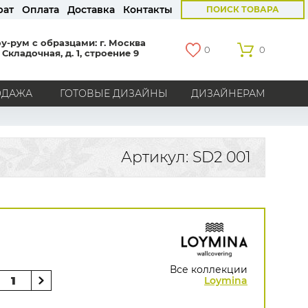
рат
Оплата
Доставка
Контакты
ПОИСК ТОВАРА
у-рум с образцами: г. Москва
0
0
 Складочная, д. 1, строение 9
ОДАЖА
ГОТОВЫЕ ДИЗАЙНЫ
ДИЗАЙНЕРАМ
СТРАНЫ
Америка
Англия
Бельгия
Германия
Артикул: SD2 001
Голландия
Италия
Россия
Все страны
БРЕНДЫ
Marburg
Loymina
Milassa
Aura
York
Khroma
Andrea Rossi
Bernardo Bartalucci
Zambaiti
KT-Exclusive
Baoqili
Все коллекции
AS Creation
Loymina
Hygge Roll
Grandeco
Rasch
Luna