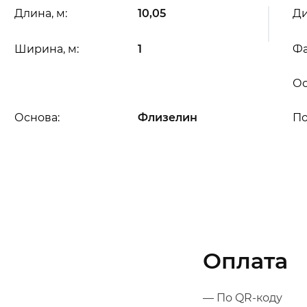
Длина, м:
10,05
Ди
Ширина, м:
1
Фа
Ос
Основа:
Флизелин
П
Оплата
— По QR-коду