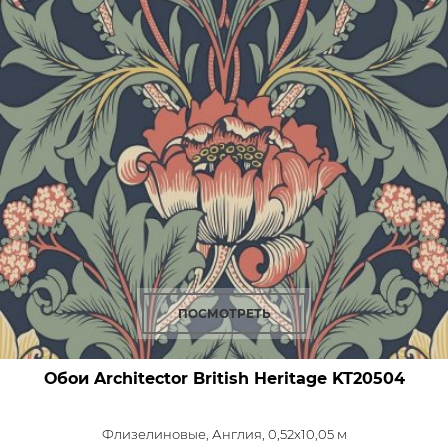
ПОСМОТРЕТЬ
Обои Architector British Heritage
KT20504
Флизелиновые,
Англия, 0,52x10,05 м