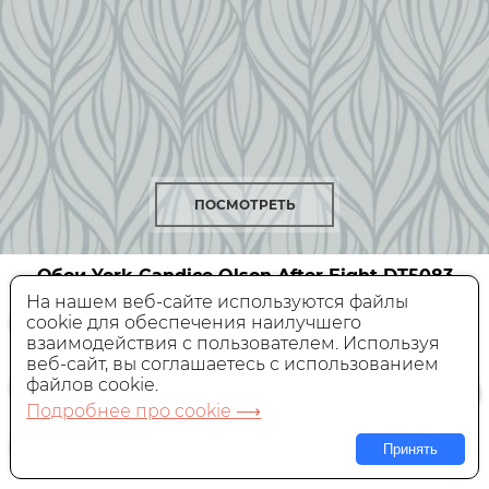
ПОСМОТРЕТЬ
Обои York Candice Olson After Eight
DT5083
На нашем веб-сайте используются файлы
cookie для обеспечения наилучшего
Флизелиновые,
Америка, 0,68x8,22 м
взаимодействия с пользователем. Используя
веб-сайт, вы соглашаетесь с использованием
14 440 руб.
Цена:
файлов cookie.
Подробнее про cookie ⟶
В КОРЗИНУ
Принять