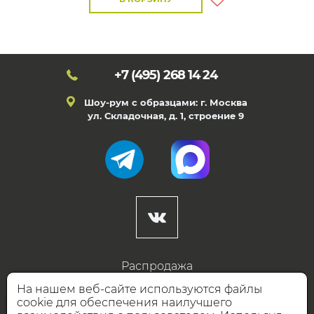
+7 (495)
268 14 24
Шоу-рум с образцами: г. Москва
ул. Складочная, д. 1, строение 9
Распродажа
Готовые дизайны
На нашем веб-сайте используются файлы
cookie для обеспечения наилучшего
Дизайнерам