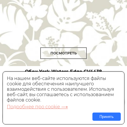
ПОСМОТРЕТЬ
Обои York Waters Edge
CV4438
На нашем веб-сайте используются файлы
cookie для обеспечения наилучшего
Бумажные,
Америка, 0,52x10,05 м
взаимодействия с пользователем. Используя
веб-сайт, вы соглашаетесь с использованием
23 040 руб.
Цена:
файлов cookie.
Подробнее про cookie ⟶
В КОРЗИНУ
Принять