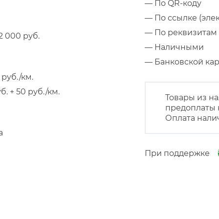
— По QR-коду
— По ссылке (эле
— По реквизитам 
 000 руб.
— Наличными
— Банковской к
руб./км.
 + 50 руб./км.
Товары из на
предоплаты 
Оплата нали
а
При поддержке