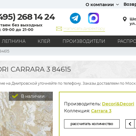
Возв
О компании
495)
268 14 24
Шо
ул.
таем без выходных
Написать директору
с 09-00 до 21-00
ЛЕПНИНА
КЛЕЙ
ПРОИЗВОДИТЕЛИ
РАСПР
84615
СТИЛЬ
Кантри
Модерн
Прованс
Хай-тек
Лофт
I CARRARA 3 84615
Классика
Английский стиль
Скандинавский стиль
Японский стиль
Все стили
уме на Дмитровской уточняйте по телефону. Заказы доставляем по Моск
РИСУНОК
В наличии
Граффити
Карта мира
Книги
Под кирпич
Производитель:
Decori&Decori
С вензелями
С надписями
Однотонные
Коллекция:
Carrara 3
Геометрический рисунок
Цветы
Дамаск
рассчитать количество
В клетку
В полоску
Все рисунки