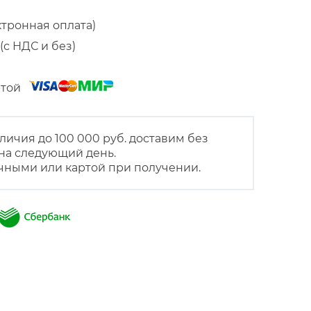
ктронная оплата)
(с НДС и без)
артой
личия до 100 000 руб. доставим без
на следующий день.
чными или картой при получении.