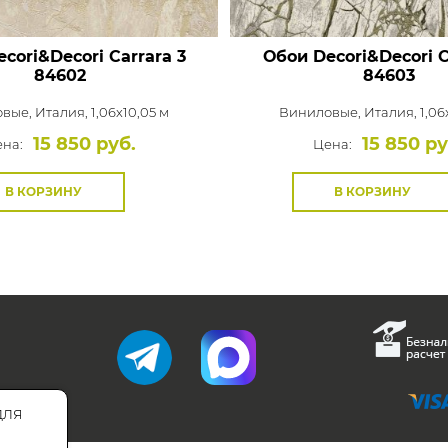
cori&Decori Carrara 3
Обои Decori&Decori C
84602
84603
овые,
Италия, 1,06x10,05 м
Виниловые,
Италия, 1,06
15 850 руб.
15 850 ру
на:
Цена:
В КОРЗИНУ
В КОРЗИНУ
для