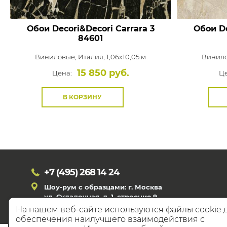
Обои Decori&Decori Carrara 3
Обои De
84601
Виниловые,
Италия, 1,06x10,05 м
Винил
15 850 руб.
Цена:
Це
В КОРЗИНУ
+7 (495)
268 14 24
Шоу-рум с образцами: г. Москва
ул. Складочная, д. 1, строение 9
На нашем веб-сайте используются файлы cookie 
обеспечения наилучшего взаимодействия с