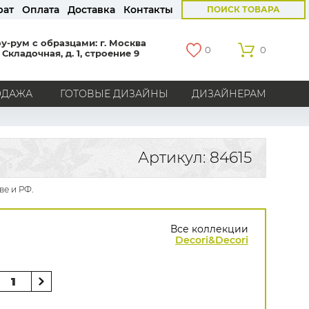
рат
Оплата
Доставка
Контакты
ПОИСК ТОВАРА
у-рум с образцами: г. Москва
0
0
 Складочная, д. 1, строение 9
ОДАЖА
ГОТОВЫЕ ДИЗАЙНЫ
ДИЗАЙНЕРАМ
СТРАНЫ
Америка
Англия
Бельгия
Германия
Артикул: 84615
Голландия
Италия
Россия
Все страны
ве и РФ.
БРЕНДЫ
Все коллекции
Marburg
Loymina
Milassa
Aura
York
Decori&Decori
Khroma
Andrea Rossi
Bernardo Bartalucci
Zambaiti
KT-Exclusive
Baoqili
AS Creation
Hygge Roll
Grandeco
Rasch
Luna