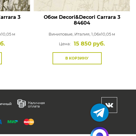
arrara 3
Обои Decori&Decori Carrara 3
84604
x10,05 м
Виниловые,
Италия, 1,06x10,05 м
б.
15 850 руб.
Цена:
В КОРЗИНУ