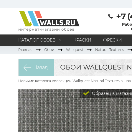
+7 (
Рабо
интернет-магазин обоев
КАТАЛОГ ОБОЕВ
КРАСКИ
ФРЕСКИ
Главная
Обои
Wallquest
Natural Textures
МАТЕРИАЛ
Под покраску
Натуральные
Флизелиновые
ОБОИ WALLQUEST N
Назад
Виниловые
Бумажные
Текстильные
Акриловые
Все материалы
Наличие каталога коллекции Wallquest Natural Textures в шо
ПОМЕЩЕНИЕ
Образец в магази
Кабинет
Коридор
Офис
Гостиная
Спальня
Детская
Кухня
Прихожая
Все типы помещений