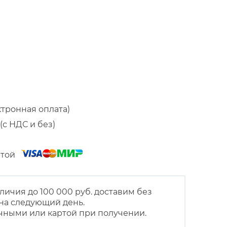
ктронная оплата)
(с НДС и без)
артой
личия до 100 000 руб. доставим без
на следующий день.
чными или картой при получении.