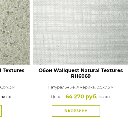
 Textures
Обои Wallquest Natural Textures
RH6069
,9x7,3 м
Натуральные,
Америка, 0,9x7,3 м
64 270 руб.
за шт.
Цена:
за шт.
В КОРЗИНУ