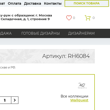
рат
Оплата
Доставка
Контакты
ПОИСК ТОВАРА
у-рум с образцами: г. Москва
0
0
 Складочная, д. 1, строение 9
ОДАЖА
ГОТОВЫЕ ДИЗАЙНЫ
ДИЗАЙНЕРАМ
СТРАНЫ
Америка
Англия
Бельгия
Германия
Артикул: RH6084
Голландия
Италия
Россия
Все страны
скве и РФ.
БРЕНДЫ
Marburg
Loymina
Milassa
Aura
York
Khroma
Andrea Rossi
Bernardo Bartalucci
Zambaiti
KT-Exclusive
Baoqili
Все коллекции
AS Creation
Wallquest
Hygge Roll
Grandeco
Rasch
Luna