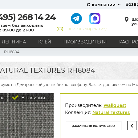
Возв
О компании
495)
268 14 24
Шо
ул.
таем без выходных
Написать директору
с 09-00 до 21-00
ЛЕПНИНА
КЛЕЙ
ПРОИЗВОДИТЕЛИ
РАСПР
RH6084
СТИЛЬ
Кантри
Модерн
Прованс
Хай-тек
Лофт
ATURAL TEXTURES RH6084
Классика
Английский стиль
Скандинавский стиль
Японский стиль
Все стили
у-руме на Дмитровской уточняйте по телефону. Заказы доставляем по Мо
РИСУНОК
не
В наличии
Граффити
Карта мира
Книги
Под кирпич
Производитель:
Wallquest
С вензелями
С надписями
Однотонные
Коллекция:
Natural Textures
Геометрический рисунок
Цветы
Дамаск
рассчитать количество
В клетку
В полоску
Все рисунки