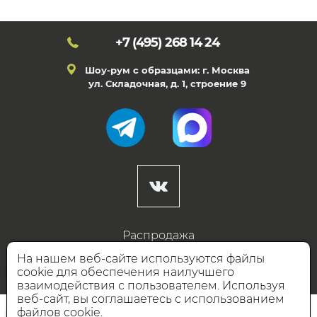
+7 (495)
268 14 24
Шоу-рум с образцами: г. Москва
ул. Складочная, д. 1, строение 9
Распродажа
Готовые дизайны
На нашем веб-сайте используются файлы
cookie для обеспечения наилучшего
Дизайнерам
взаимодействия с пользователем. Используя
веб-сайт, вы соглашаетесь с использованием
НАШИ ПАРТНЁРЫ
файлов cookie.