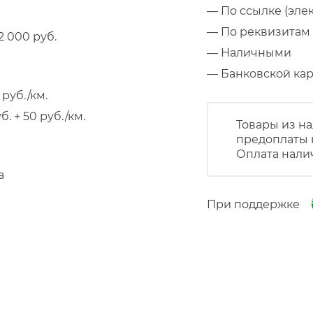
— По ссылке (эле
— По реквизитам 
 000 руб.
— Наличными
— Банковской к
руб./км.
 + 50 руб./км.
Товары из на
предоплаты 
Оплата нали
а
При поддержке