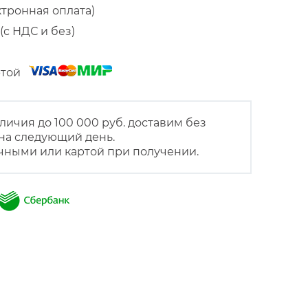
ктронная оплата)
(с НДС и без)
артой
личия до 100 000 руб. доставим без
на следующий день.
чными или картой при получении.