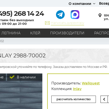
Возв
О компании
495)
268 14 24
Шо
ул.
таем без выходных
Написать директору
с 09-00 до 21-00
ЛЕПНИНА
КЛЕЙ
ПРОИЗВОДИТЕЛИ
РАСПР
002
СТИЛЬ
Кантри
Модерн
Прованс
Хай-тек
Лофт
LAY 2988-70002
Классика
Английский стиль
Скандинавский стиль
Японский стиль
Все стили
митровской уточняйте по телефону. Заказы доставляем по Москве и РФ.
РИСУНОК
не
В наличии
Граффити
Карта мира
Книги
Под кирпич
Производитель:
Wallquest
С вензелями
С надписями
Однотонные
Коллекция:
Inlay
Геометрический рисунок
Цветы
Дамаск
рассчитать количество
В клетку
В полоску
Все рисунки