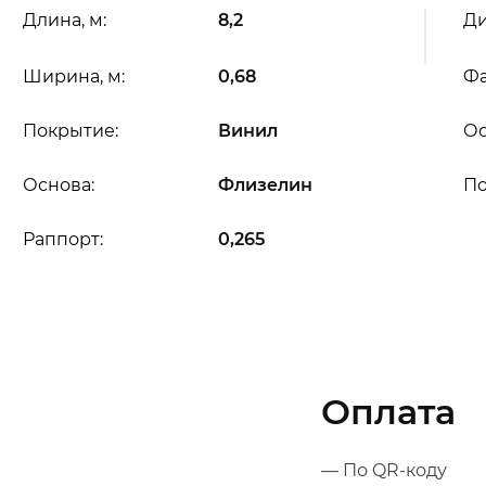
Длина, м:
8,2
Ди
Ширина, м:
0,68
Фа
Покрытие:
Винил
Ос
Основа:
Флизелин
П
Раппорт:
0,265
Оплата
— По QR-коду