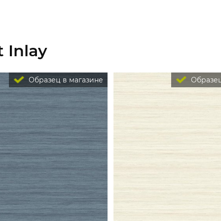
 Inlay
Образец в магазине
Образец