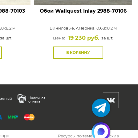
988-70103
Обои Wallquest Inlay
2988-70106
68x8,2 м
Виниловые,
Америка, 0,68x8,2 м
19 230 руб.
за шт.
Цена:
за шт.
В КОРЗИНУ
hogo
Ресурсы по теме
Архив