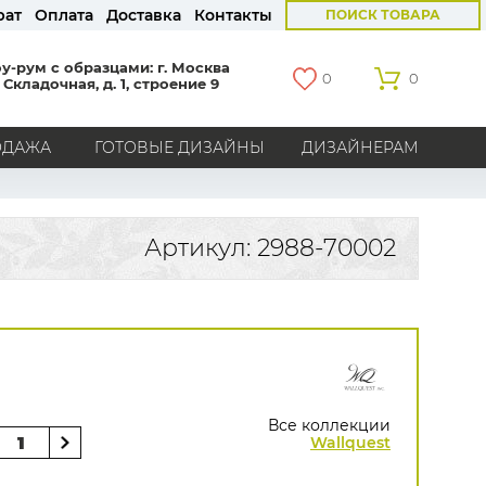
рат
Оплата
Доставка
Контакты
ПОИСК ТОВАРА
у-рум с образцами: г. Москва
0
0
 Складочная, д. 1, строение 9
ОДАЖА
ГОТОВЫЕ ДИЗАЙНЫ
ДИЗАЙНЕРАМ
СТРАНЫ
Америка
Англия
Бельгия
Германия
Артикул: 2988-70002
Голландия
Италия
Россия
Все страны
БРЕНДЫ
Marburg
Loymina
Milassa
Aura
York
Khroma
Andrea Rossi
Bernardo Bartalucci
Zambaiti
KT-Exclusive
Baoqili
Все коллекции
AS Creation
Wallquest
Hygge Roll
Распродажа остатков
Grandeco