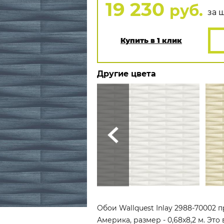
19 230
руб.
за ш
Купить в 1 клик
Другие цвета
Обои Wallquest Inlay 2988-70002 
Америка, размер - 0,68x8,2 м. Эт