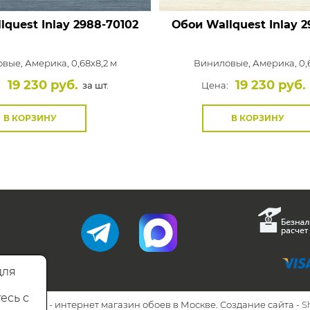
lquest Inlay
2988-70102
Обои Wallquest Inlay
2
овые,
Америка, 0,68x8,2 м
Виниловые,
Америка, 0,
19 230 руб.
19 230 руб.
:
за шт.
Цена:
В КОРЗИНУ
В КОРЗИНУ
для
есь с
26 Walls.ru - интернет магазин обоев в Москве. Создание сайта -
S