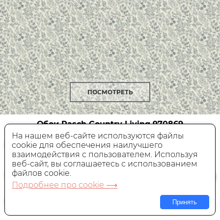
ПОСМОТРЕТЬ
Обои Rasch Country Living
970869
На нашем веб-сайте используются файлы
cookie для обеспечения наилучшего
Виниловые,
Германия, 1,06x10,05 м
взаимодействия с пользователем. Используя
веб-сайт, вы соглашаетесь с использованием
3 750 руб.
Цена:
файлов cookie.
Подробнее про cookie ⟶
В КОРЗИНУ
Принять