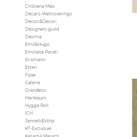
Cristiana Masi
Decaro Wallcoverings
Decori&Decori
Designers guild
Desima
Emil&Hugo
Emiliana Parati
Erismann
Etten
Fipar
Galerie
Grandeco
Harlequin
Hygge Roll
ICH
Jannelli&Volpi
KT-Exclusive
Kerama Marazzi