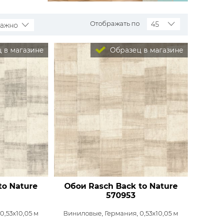
Rasch
Luna
Wallquest
Все бренды
Отображать по
45
важно
ПОКАЗАТЬ ВСЕ ОБОИ
 в магазине
Образец в магазине
to Nature
Обои Rasch Back to Nature
570953
0,53x10,05 м
Виниловые,
Германия, 0,53x10,05 м