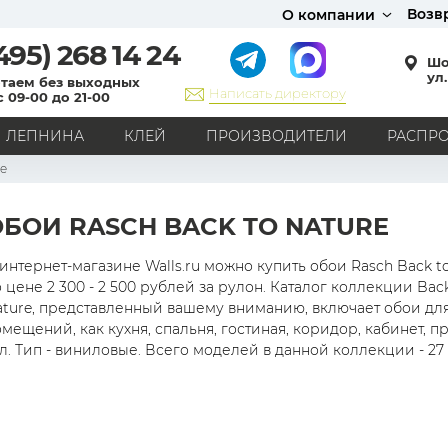
Возв
О компании
495)
268 14 24
Шо
ул.
таем без выходных
Написать директору
с 09-00 до 21-00
ЛЕПНИНА
КЛЕЙ
ПРОИЗВОДИТЕЛИ
РАСПР
re
СТИЛЬ
Кантри
Модерн
Прованс
Хай-тек
Лофт
ОБОИ RASCH BACK TO NATURE
Классика
Английский стиль
Скандинавский стиль
Японский стиль
Все стили
интернет-магазине Walls.ru можно купить обои Rasch Back t
 цене 2 300 - 2 500 рублей за рулон. Каталог коллекции Bac
РИСУНОК
ature, представленный вашему вниманию, включает обои для
мещений, как кухня, спальня, гостиная, коридор, кабинет, п
Граффити
Карта мира
Книги
Под кирпич
л. Тип - виниловые. Всего моделей в данной коллекции - 27 
С вензелями
С надписями
Однотонные
Геометрический рисунок
Цветы
Дамаск
В клетку
В полоску
Все рисунки