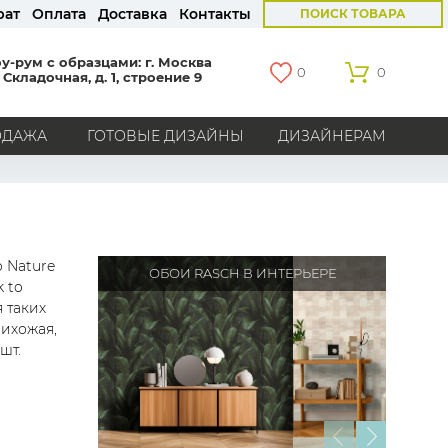
рат
Оплата
Доставка
Контакты
ПОИСК ТОВАРА
у-рум с образцами: г. Москва
0
0
 Складочная, д. 1, строение 9
ОДАЖА
ГОТОВЫЕ ДИЗАЙНЫ
ДИЗАЙНЕРАМ
СТРАНЫ
Америка
Англия
Бельгия
Германия
Голландия
Италия
Россия
Все страны
o Nature
ОБОИ RASCH В ИНТЕРЬЕРЕ
k to
БРЕНДЫ
 таких
рихожая,
Marburg
Loymina
Milassa
Aura
York
шт.
Khroma
Andrea Rossi
Bernardo Bartalucci
Zambaiti
KT-Exclusive
Baoqili
AS Creation
Hygge Roll
Распродажа остатков
Grandeco