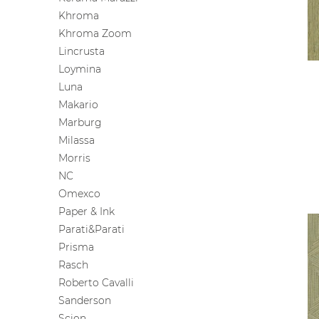
Khroma
Khroma Zoom
Lincrusta
Loymina
Luna
Makario
Marburg
Milassa
Morris
NC
Omexco
Paper & Ink
Parati&Parati
Prisma
Rasch
Roberto Cavalli
Sanderson
Scion