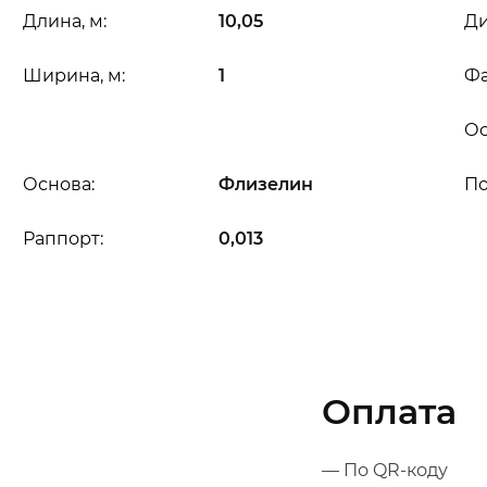
Длина, м:
10,05
Ди
Ширина, м:
1
Фа
Ос
Основа:
Флизелин
П
Раппорт:
0,013
Оплата
— По QR-коду