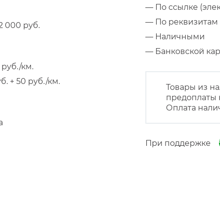
— По ссылке (эле
— По реквизитам 
 000 руб.
— Наличными
— Банковской к
руб./км.
 + 50 руб./км.
Товары из на
предоплаты 
Оплата нали
а
При поддержке