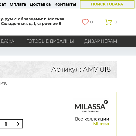
рат
Оплата
Доставка
Контакты
ПОИСК ТОВАРА
у-рум с образцами: г. Москва
0
0
 Складочная, д. 1, строение 9
ОДАЖА
ГОТОВЫЕ ДИЗАЙНЫ
ДИЗАЙНЕРАМ
СТРАНЫ
Америка
Англия
Бельгия
Германия
Артикул: AM7 018
Голландия
Италия
Россия
Все страны
 РФ.
БРЕНДЫ
Marburg
Loymina
Milassa
Aura
York
Khroma
Andrea Rossi
Bernardo Bartalucci
Zambaiti
KT-Exclusive
Baoqili
Все коллекции
AS Creation
Milassa
Hygge Roll
Распродажа остатков
Grandeco