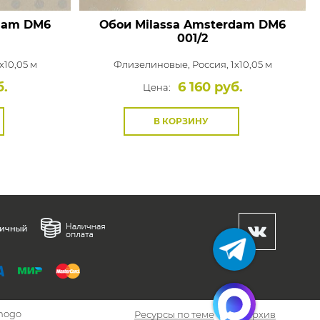
dam
DM6
Обои Milassa Amsterdam
DM6
001/2
x10,05 м
Флизелиновые,
Россия, 1x10,05 м
б.
6 160 руб.
Цена:
В КОРЗИНУ
hogo
Ресурсы по теме
Архив