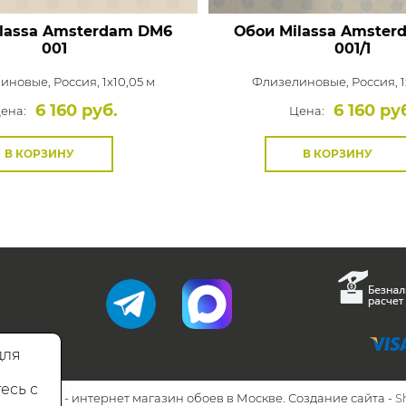
lassa Amsterdam
DM6
Обои Milassa Amster
001
001/1
иновые,
Россия, 1x10,05 м
Флизелиновые,
Россия, 1
6 160 руб.
6 160 ру
ена:
Цена:
В КОРЗИНУ
В КОРЗИНУ
для
есь с
26 Walls.ru - интернет магазин обоев в Москве. Создание сайта -
S