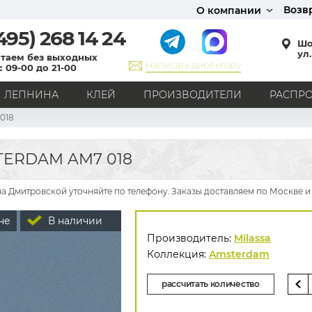
Возв
О компании
495)
268 14 24
Шо
ул.
таем без выходных
Написать директору
с 09-00 до 21-00
ЛЕПНИНА
КЛЕЙ
ПРОИЗВОДИТЕЛИ
РАСПР
018
СТИЛЬ
Кантри
Модерн
Прованс
Хай-тек
Лофт
TERDAM AM7 018
Классика
Английский стиль
Скандинавский стиль
Японский стиль
Все стили
а Дмитровской уточняйте по телефону. Заказы доставляем по Москве и
РИСУНОК
не
В наличии
Граффити
Карта мира
Книги
Под кирпич
Производитель:
Milassa
С вензелями
С надписями
Однотонные
Коллекция:
Amsterdam
Геометрический рисунок
Цветы
Дамаск
рассчитать количество
В клетку
В полоску
Все рисунки