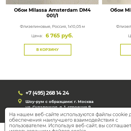
Обои Milassa Amsterdam
DM4
Обои Mi
001/1
Флизелиновые,
Россия, 1x10,05 м
Флизел
6 765 руб.
Цена:
Ц
В КОРЗИНУ
+7 (495)
268 14 24
Шоу-рум с образцами: г. Москва
ул. Складочная, д. 1, строение 9
На нашем веб-сайте используются файлы cookie 
обеспечения наилучшего взаимодействия с
пользователем. Используя веб-сайт, вы соглашает
© 20