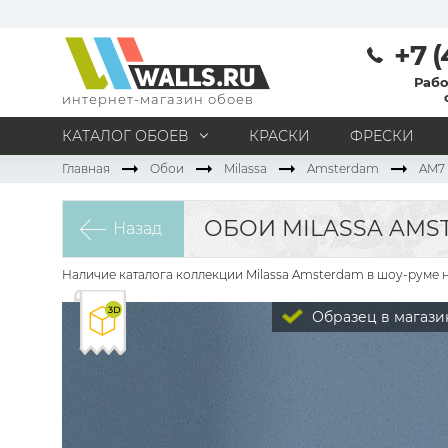
+7 (
Рабо
интернет-магазин обоев
КАТАЛОГ ОБОЕВ
КРАСКИ
ФРЕСКИ
Главная
Обои
Milassa
Amsterdam
AM7 
МАТЕРИАЛ
Под покраску
Натуральные
Флизелиновые
ОБОИ MILASSA AMS
Назад
Виниловые
Бумажные
Текстильные
Акриловые
Все материалы
Наличие каталога коллекции Milassa Amsterdam в шоу-руме н
ПОМЕЩЕНИЕ
Образец в магази
Кабинет
Коридор
Офис
Гостиная
Спальня
Детская
Кухня
Прихожая
Все типы помещений