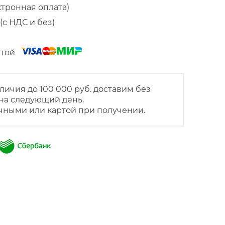
ктронная оплата)
(с НДС и без)
артой
личия до 100 000 руб. доставим без
на следующий день.
чными или картой при получении.