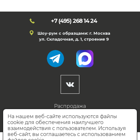
+7 (495)
268 14 24
Шоу-рум с образцами: г. Москва
ул. Складочная, д. 1, строение 9
Распродажа
Готовые дизайны
На нашем веб-сайте используются файлы
cookie для обеспечения наилучшего
Дизайнерам
взаимодействия с пользователем. Используя
веб-сайт, вы соглашаетесь с использованием
НАШИ ПАРТНЁРЫ