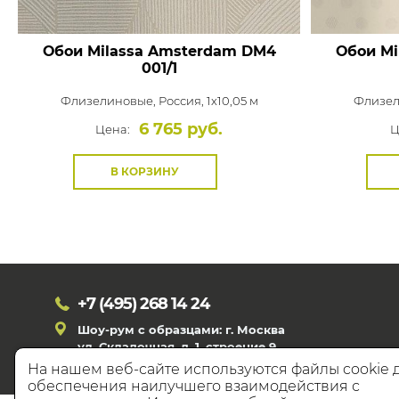
Обои Milassa Amsterdam
DM4
Обои Mi
001/1
Флизелиновые,
Россия, 1x10,05 м
Флизел
6 765 руб.
Цена:
Ц
В КОРЗИНУ
+7 (495)
268 14 24
Шоу-рум с образцами: г. Москва
ул. Складочная, д. 1, строение 9
На нашем веб-сайте используются файлы cookie 
обеспечения наилучшего взаимодействия с