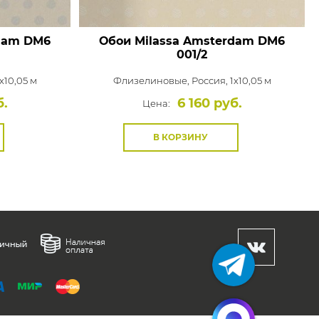
dam
DM6
Обои Milassa Amsterdam
DM6
001/2
x10,05 м
Флизелиновые,
Россия, 1x10,05 м
б.
6 160 руб.
Цена:
В КОРЗИНУ