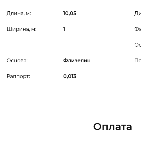
Длина, м:
10,05
Ди
Ширина, м:
1
Фа
Ос
Основа:
Флизелин
П
Раппорт:
0,013
Оплата