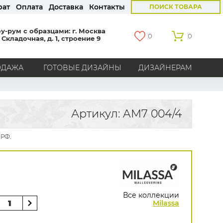
рат
Оплата
Доставка
Контакты
ПОИСК ТОВАРА
у-рум с образцами: г. Москва
0
0
 Складочная, д. 1, строение 9
ОДАЖА
ГОТОВЫЕ ДИЗАЙНЫ
ДИЗАЙНЕРАМ
СТРАНЫ
Америка
Англия
Бельгия
Германия
Артикул: AM7 004/4
Голландия
Италия
Россия
Все страны
 РФ.
БРЕНДЫ
Marburg
Loymina
Milassa
Aura
York
Khroma
Andrea Rossi
Bernardo Bartalucci
Zambaiti
KT-Exclusive
Baoqili
Все коллекции
AS Creation
Milassa
Hygge Roll
Распродажа остатков
Grandeco