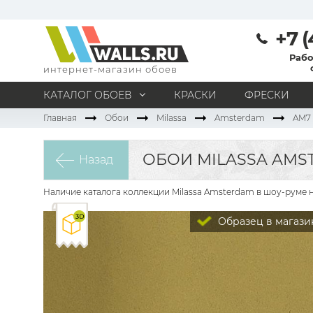
+7 (
Рабо
интернет-магазин обоев
КАТАЛОГ ОБОЕВ
КРАСКИ
ФРЕСКИ
Главная
Обои
Milassa
Amsterdam
AM7 
МАТЕРИАЛ
Под покраску
Натуральные
Флизелиновые
ОБОИ MILASSA AMS
Назад
Виниловые
Бумажные
Текстильные
Акриловые
Все материалы
Наличие каталога коллекции Milassa Amsterdam в шоу-руме н
ПОМЕЩЕНИЕ
Образец в магази
Кабинет
Коридор
Офис
Гостиная
Спальня
Детская
Кухня
Прихожая
Все типы помещений