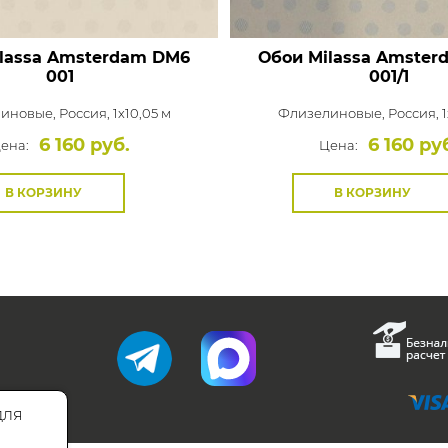
lassa Amsterdam
DM6
Обои Milassa Amster
001
001/1
иновые,
Россия, 1x10,05 м
Флизелиновые,
Россия, 1
6 160 руб.
6 160 ру
ена:
Цена:
В КОРЗИНУ
В КОРЗИНУ
для