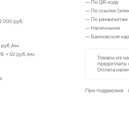
— По QR-коду
— По ссылке (эле
— По реквизитам 
 000 руб.
— Наличными
— Банковской к
руб./км.
 + 50 руб./км.
Товары из на
предоплаты 
Оплата нали
а
При поддержке