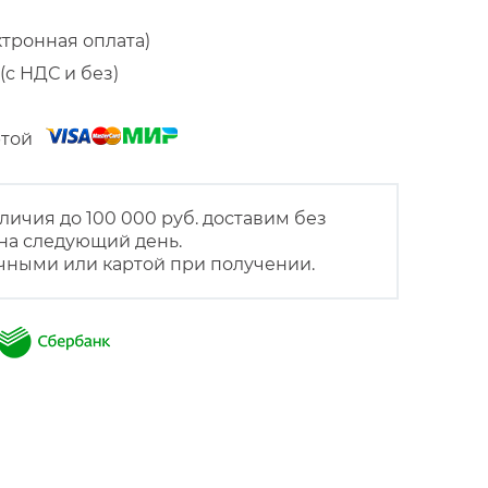
ктронная оплата)
(с НДС и без)
артой
личия до 100 000 руб. доставим без
на следующий день.
чными или картой при получении.