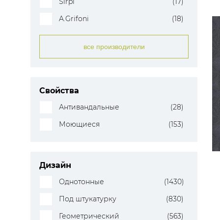
Sirpi
(17)
A.Grifoni
(18)
все производители
Свойства
Антивандальные
(28)
Моющиеся
(153)
Дизайн
Однотонные
(1430)
Под штукатурку
(830)
Геометрический
(563)