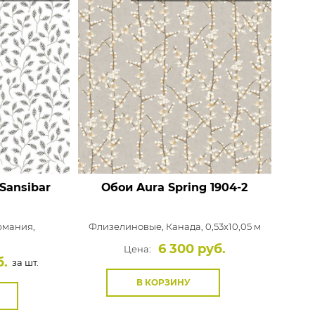
 Sansibar
Обои Aura Spring
1904-2
рмания,
Флизелиновые,
Канада, 0,53x10,05 м
м
6 300 руб.
Цена:
б.
за шт.
В КОРЗИНУ