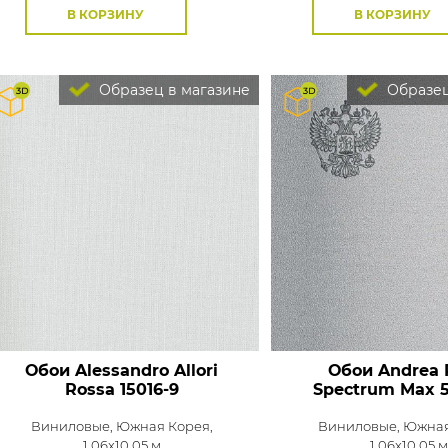
В КОРЗИНУ
В КОРЗИНУ
Образец в магазине
Образец
Обои Alessandro Allori
Обои Andrea 
Rossa
15016-9
Spectrum Max
5
Виниловые,
Южная Корея,
Виниловые,
Южная
1,06x10,05 м
1,06x10,05 м