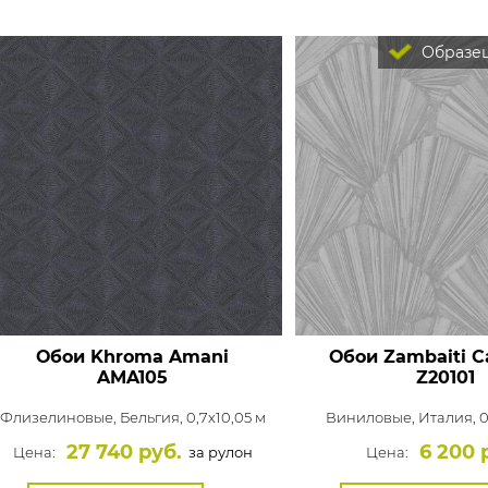
Образец
Обои Khroma Amani
Обои Zambaiti C
AMA105
Z20101
Флизелиновые,
Бельгия, 0,7x10,05 м
Виниловые,
Италия, 0
27 740 руб.
6 200 
Цена:
за рулон
Цена: