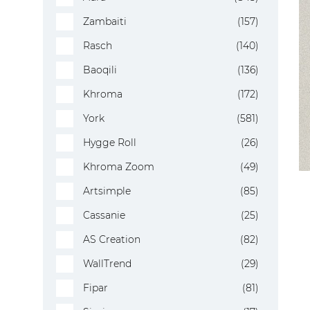
Zambaiti
(157)
Rasch
(140)
Baoqili
(136)
Khroma
(172)
York
(581)
Hygge Roll
(26)
Khroma Zoom
(49)
Artsimple
(85)
Cassanie
(25)
AS Creation
(82)
WallTrend
(29)
Fipar
(81)