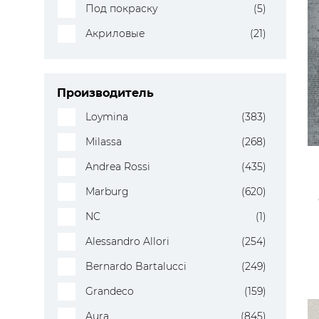
Под покраску
(5)
Акриловые
(21)
Производитель
Loymina
(383)
Milassa
(268)
Andrea Rossi
(435)
Marburg
(620)
NC
(1)
Alessandro Allori
(254)
Bernardo Bartalucci
(249)
Grandeco
(159)
Aura
(845)