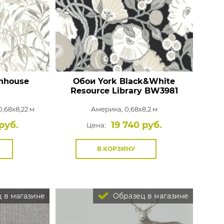
Rasch
Luna
Wallquest
Все бренды
ПОКАЗАТЬ ВСЕ ОБОИ
nhouse
Обои York Black&White
Resource Library
BW3981
,68x8,22 м
Америка, 0,68x8,2 м
руб.
19 740 руб.
Цена:
В КОРЗИНУ
 в магазине
Образец в магазине