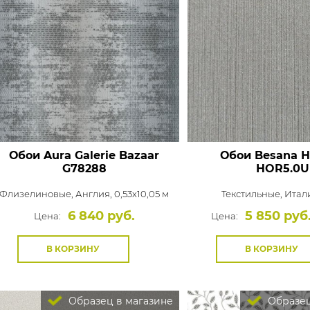
Обои Aura Galerie Bazaar
Обои Besana H
G78288
HOR5.0U
Флизелиновые,
Англия, 0,53x10,05 м
Текстильные,
Итали
6 840 руб.
5 850 руб
Цена:
Цена:
В КОРЗИНУ
В КОРЗИНУ
Образец в магазине
Образец