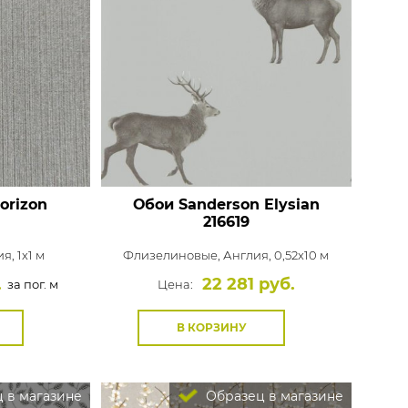
orizon
Обои Sanderson Elysian
216619
я, 1x1 м
Флизелиновые,
Англия, 0,52x10 м
.
22 281 руб.
за пог. м
Цена:
В КОРЗИНУ
 в магазине
Образец в магазине