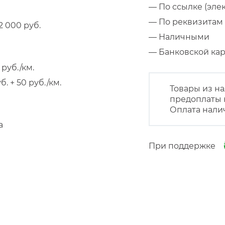
— По ссылке (эле
— По реквизитам 
 000 руб.
— Наличными
— Банковской к
руб./км.
 + 50 руб./км.
Товары из на
предоплаты 
Оплата нали
а
При поддержке