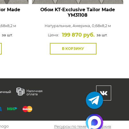
lor Made
Обои KT-Exclusive Tailor Made
YM31108
68x8,2 м
Натуральные,
Америка, 0,68x8,2 м
199 870 руб.
за шт.
Цена:
за шт.
В КОРЗИНУ
hogo
Ресурсы по теме
Архив