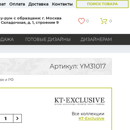
рат
Оплата
Доставка
Контакты
ПОИСК ТОВАРА
у-рум с образцами: г. Москва
0
0
 Складочная, д. 1, строение 9
ОДАЖА
ГОТОВЫЕ ДИЗАЙНЫ
ДИЗАЙНЕРАМ
СТРАНЫ
Америка
Англия
Бельгия
Германия
Артикул: YM31017
Голландия
Италия
Россия
Все страны
ве и РФ.
БРЕНДЫ
Marburg
Loymina
Milassa
Aura
York
Khroma
Andrea Rossi
Bernardo Bartalucci
Zambaiti
KT-Exclusive
Baoqili
Все коллекции
AS Creation
KT-Exclusive
Hygge Roll
Распродажа остатков
Grandeco