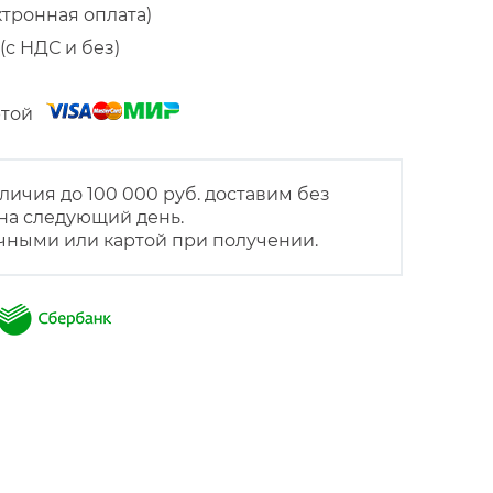
ктронная оплата)
(с НДС и без)
артой
личия до 100 000 руб. доставим без
на следующий день.
чными или картой при получении.