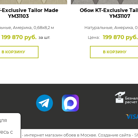
-Exclusive Tailor Made
Обои KT-Exclusive Tai
YM31103
YM31107
льные,
Америка, 0,68x8,2 м
Натуральные,
Америка, 0,
199 870 руб.
199 870 руб.
за шт.
Цена:
В КОРЗИНУ
В КОРЗИНУ
для
есь с
26 Walls.ru - интернет магазин обоев в Москве. Создание сайта -
S