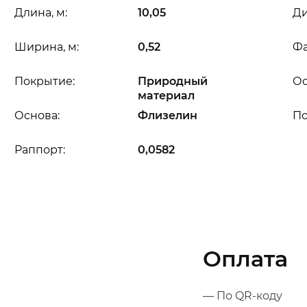
Длина, м:
10,05
Ди
Ширина, м:
0,52
Фа
Покрытие:
Природный
Ос
материал
Основа:
Флизелин
П
Раппорт:
0,0582
Оплата
— По QR-коду