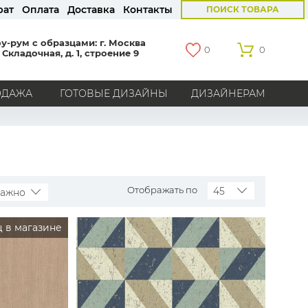
рат
Оплата
Доставка
Контакты
ПОИСК ТОВАРА
у-рум с образцами: г. Москва
0
0
 Складочная, д. 1, строение 9
ОДАЖА
ГОТОВЫЕ ДИЗАЙНЫ
ДИЗАЙНЕРАМ
СТРАНЫ
Америка
Англия
Бельгия
Германия
Голландия
Италия
Россия
Все страны
Отображать по
45
важно
БРЕНДЫ
 в магазине
Marburg
Loymina
Milassa
Aura
York
Khroma
Andrea Rossi
Bernardo Bartalucci
Zambaiti
KT-Exclusive
Baoqili
AS Creation
Hygge Roll
Распродажа остатков
Grandeco