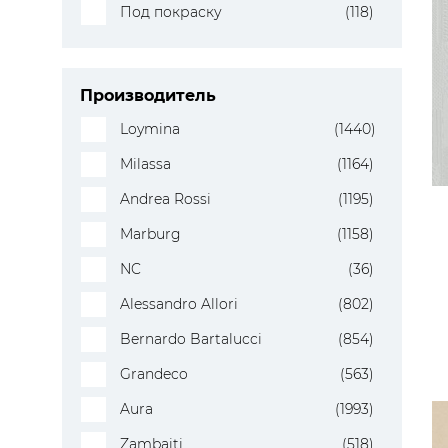
Под покраску
(118)
Производитель
Loymina
(1440)
Milassa
(1164)
Andrea Rossi
(1195)
Marburg
(1158)
NC
(36)
Alessandro Allori
(802)
Bernardo Bartalucci
(854)
Grandeco
(563)
Aura
(1993)
Zambaiti
(518)