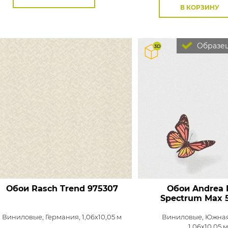
В КОРЗИНУ
Образец
Обои Rasch Trend
975307
Обои Andrea 
Spectrum Max
5
Виниловые,
Германия, 1,06x10,05 м
Виниловые,
Южная
1,06x10,05 м