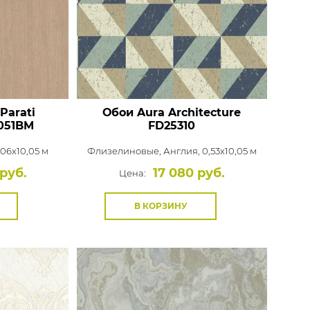
Rasch
Luna
Wallquest
Все бренды
ПОКАЗАТЬ ВСЕ ОБОИ
Parati
Обои Aura Architecture
051BM
FD25310
,06x10,05 м
Флизелиновые,
Англия, 0,53x10,05 м
 руб.
17 080 руб.
Цена:
В КОРЗИНУ