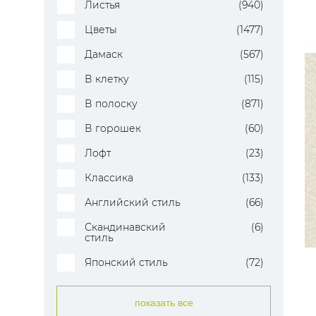
Листья
(940)
Цветы
(1477)
Дамаск
(567)
В клетку
(115)
В полоску
(871)
В горошек
(60)
Лофт
(23)
Классика
(133)
Английский стиль
(66)
Скандинавский
(6)
стиль
Японский стиль
(72)
показать все