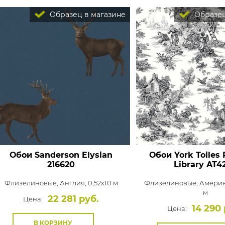
Образец в магазине
Образец
Обои Sanderson Elysian
Обои York Toiles
216620
Library
AT4
Флизелиновые,
Англия, 0,52x10 м
Флизелиновые,
Америка
м
22 281 руб.
Цена:
14 290 
Цена:
В КОРЗИНУ