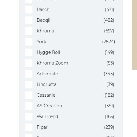
Rasch
(471)
Baoqili
(482)
Khroma
(697)
York
(2524)
Hygge Roll
(149)
Khroma Zoom
(53)
Artsimple
(345)
Lincrusta
(39)
Cassanie
(182)
AS Creation
(351)
WallTrend
(165)
Fipar
(239)