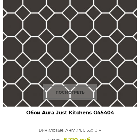
ПОСМОТРЕТЬ
Обои Aura Just Kitchens
G45404
Виниловые,
Англия, 0,53x10 м