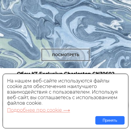
ПОСМОТРЕТЬ
Обои KT-Exclusive Charleston
CN30602
На нашем веб-сайте используются файлы
cookie для обеспечения наилучшего
Бумажные,
Америка, 0,68x8,22 м
взаимодействия с пользователем. Используя
веб-сайт, вы соглашаетесь с использованием
12 130 руб.
Цена:
файлов cookie.
Подробнее про cookie ⟶
В КОРЗИНУ
Принять