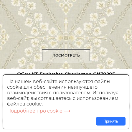
ПОСМОТРЕТЬ
Обои KT-Exclusive Charleston
CN30205
На нашем веб-сайте используются файлы
cookie для обеспечения наилучшего
Бумажные,
Америка, 0,68x8,22 м
взаимодействия с пользователем. Используя
веб-сайт, вы соглашаетесь с использованием
12 130 руб.
Цена:
файлов cookie.
Подробнее про cookie ⟶
В КОРЗИНУ
Принять