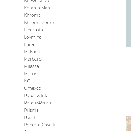
KT-Exclusive
Kerama Marazzi
Khroma
Khroma Zoom
Lincrusta
Loymina
Luna
Makario
Marburg
Milassa
Morris
NC
Omexco
Paper & Ink
Parati&Parati
Prisma
Rasch
Roberto Cavalli