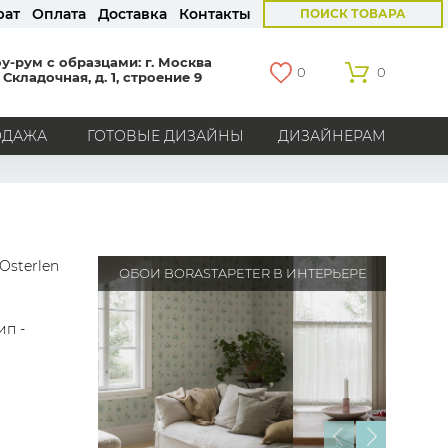
рат
Оплата
Доставка
Контакты
ПОИСК ТОВАРА
у-рум с образцами: г. Москва
0
0
 Складочная, д. 1, строение 9
ОДАЖА
ГОТОВЫЕ ДИЗАЙНЫ
ДИЗАЙНЕРАМ
СТРАНЫ
Америка
Англия
Бельгия
Германия
Голландия
Италия
Россия
Все страны
Osterlen
ОБОИ BORASTAPETER В ИНТЕРЬЕРЕ
БРЕНДЫ
ип -
Marburg
Loymina
Milassa
Aura
York
Khroma
Andrea Rossi
Bernardo Bartalucci
Zambaiti
KT-Exclusive
Baoqili
AS Creation
Hygge Roll
Grandeco
Rasch
Luna