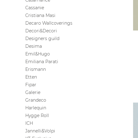
Casamance
Cassanie
Cristiana Masi
Decaro Wallcoverings
Decori&Decori
Designers guild
Desima
Emil&Hugo
Emiliana Parati
Erismann
Etten
Fipar
Galerie
Grandeco
Harlequin
Hygge Roll
ICH
Jannelli&Volpi