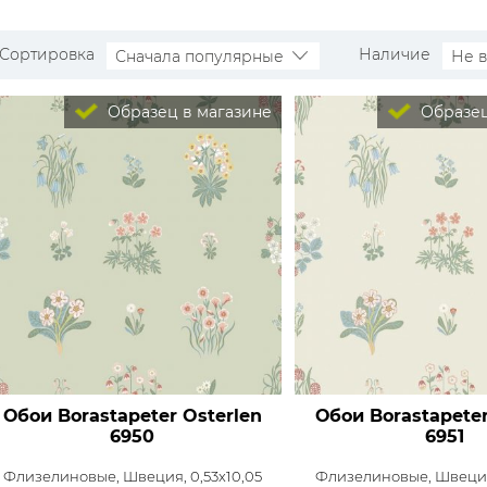
Сортировка
Наличие
Сначала популярные
Не 
Образец в магазине
Образец
Обои Borastapeter Osterlen
Обои Borastapeter
6950
6951
Флизелиновые,
Швеция, 0,53x10,05
Флизелиновые,
Швеция