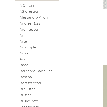
A.Grifoni
AS Creation
Alessandro Allori
Andrea Rossi
Architector
Arlin
Arte
Artsimple
Artsky
Aura
Baoqili
Bernardo Bartalucci
Besana
Borastapeter
Brewster
Bristar
Bruno Zoff