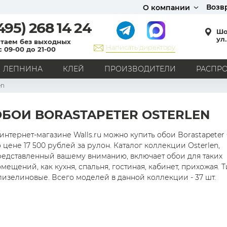
Возв
О компании
495)
268 14 24
Шо
ул.
таем без выходных
Написать директору
с 09-00 до 21-00
ЛЕПНИНА
КЛЕЙ
ПРОИЗВОДИТЕЛИ
РАСПР
en
СТИЛЬ
Кантри
Модерн
Прованс
Хай-тек
Лофт
ОБОИ BORASTAPETER OSTERLEN
Классика
Английский стиль
Скандинавский стиль
Японский стиль
Все стили
интернет-магазине Walls.ru можно купить обои Borastapeter 
 цене 17 500 рублей за рулон. Каталог коллекции Osterlen,
РИСУНОК
редставленный вашему вниманию, включает обои для таких
мещений, как кухня, спальня, гостиная, кабинет, прихожая. Т
Граффити
Карта мира
Книги
Под кирпич
лизелиновые. Всего моделей в данной коллекции - 37 шт.
С вензелями
С надписями
Однотонные
Геометрический рисунок
Цветы
Дамаск
В клетку
В полоску
Все рисунки