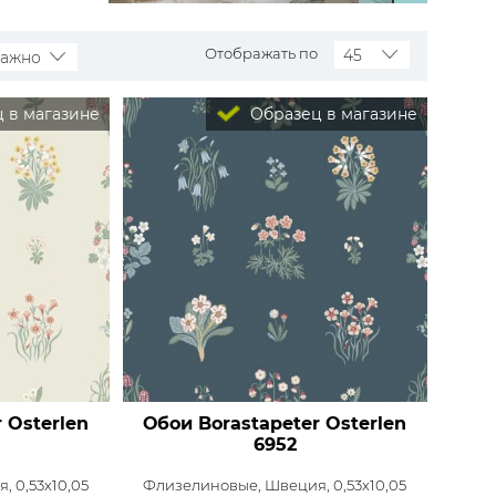
Распродажа остатков
Wallquest
Все бренды
Отображать по
45
важно
ПОКАЗАТЬ ВСЕ ОБОИ
 в магазине
Образец в магазине
 Osterlen
Обои Borastapeter Osterlen
6952
, 0,53x10,05
Флизелиновые,
Швеция, 0,53x10,05