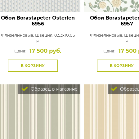
Обои Borastapeter Osterlen
Обои Borastapeter
6956
6957
Флизелиновые,
Швеция, 0,53x10,05
Флизелиновые,
Швеция
м
м
17 500 руб.
17 500 
Цена:
Цена:
В КОРЗИНУ
В КОРЗИНУ
Образец в магазине
Образец