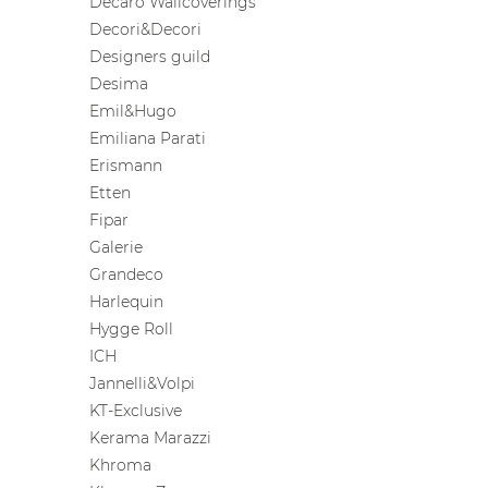
Decaro Wallcoverings
Decori&Decori
Designers guild
Desima
Emil&Hugo
Emiliana Parati
Erismann
Etten
Fipar
Galerie
Grandeco
Harlequin
Hygge Roll
ICH
Jannelli&Volpi
KT-Exclusive
Kerama Marazzi
Khroma