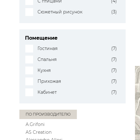
С птицами
(4)
Сюжетный рисунок
(3)
Помещение
Гостиная
(7)
Спальня
(7)
Кухня
(7)
Прихожая
(7)
Кабинет
(7)
ПО ПРОИЗВОДИТЕЛЮ
A.Grifoni
AS Creation