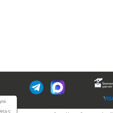
для
есь с