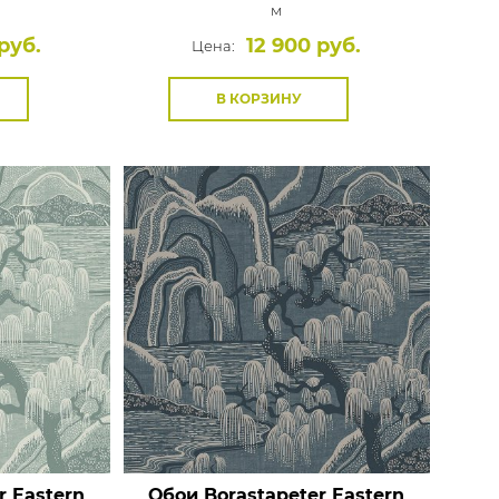
м
руб.
12 900 руб.
Цена:
В КОРЗИНУ
r Eastern
Обои Borastapeter Eastern