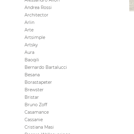
Alessandro Allori
Andrea Rossi
Architector
Arlin
Arte
Artsimple
Artsky
Aura
Baoqili
Bernardo Bartalucci
Besana
Borastapeter
Brewster
Bristar
Bruno Zoff
Casamance
Cassanie
Cristiana Masi