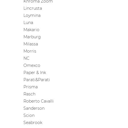
Khroma Zoom
Lincrusta
Loymina
Luna
Makario
Marburg
Milassa
Morris
NC
Omexco
Paper & Ink
Parati&Parati
Prisma
Rasch
Roberto Cavalli
Sanderson
Scion
Seabrook