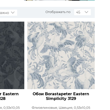
Rasch
Luna
Wallquest
Все бренды
Отображать по
45
важно
ПОКАЗАТЬ ВСЕ ОБОИ
r Eastern
Обои Borastapeter Eastern
128
Simplicity
3129
, 0,53x10,05
Флизелиновые,
Швеция, 0,53x10,05