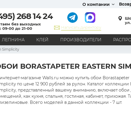
Возв
О компании
495)
268 14 24
Шо
ул.
таем без выходных
Написать директору
с 09-00 до 21-00
ЛЕПНИНА
КЛЕЙ
ПРОИЗВОДИТЕЛИ
РАСПР
 Simplicity
СТИЛЬ
Кантри
Модерн
Прованс
Хай-тек
Лофт
БОИ BORASTAPETER EASTERN SIM
Классика
Английский стиль
Скандинавский стиль
Японский стиль
Все стили
интернет-магазине Walls.ru можно купить обои Borastapeter 
mplicity по цене 12 900 рублей за рулон. Каталог коллекции 
РИСУНОК
mplicity, представленный вашему вниманию, включает обои 
мещений, как кухня, спальня, гостиная, кабинет, прихожая. Т
Граффити
Карта мира
Книги
Под кирпич
лизелиновые. Всего моделей в данной коллекции - 7 шт.
С вензелями
С надписями
Однотонные
Геометрический рисунок
Цветы
Дамаск
В клетку
В полоску
Все рисунки