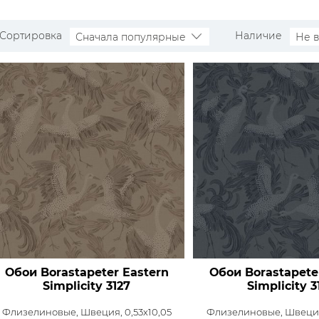
Сортировка
Наличие
Сначала популярные
Не 
Обои Borastapeter Eastern
Обои Borastapete
Simplicity
3127
Simplicity
3
Флизелиновые,
Швеция, 0,53x10,05
Флизелиновые,
Швеция