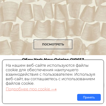
ПОСМОТРЕТЬ
Обои York New Origins
OI0653
На нашем веб-сайте используются файлы
cookie для обеспечения наилучшего
Америка, 0,68x8,2 м
взаимодействия с пользователем. Используя
веб-сайт, вы соглашаетесь с использованием
14 440 руб.
Цена:
файлов cookie.
Подробнее про cookie ⟶
В КОРЗИНУ
Принять