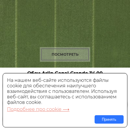
ПОСМОТРЕТЬ
Обои Arlin Canal Grande
1V-00
На нашем веб-сайте используются файлы
cookie для обеспечения наилучшего
Текстильные,
Италия, 1,4x1 м
взаимодействия с пользователем. Используя
веб-сайт, вы соглашаетесь с использованием
10 550 руб.
Цена:
за пог. м
файлов cookie.
Подробнее про cookie ⟶
В КОРЗИНУ
Принять