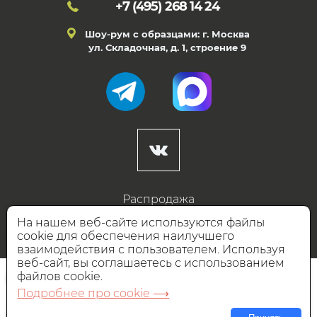
+7 (495)
268 14 24
Шоу-рум с образцами: г. Москва
ул. Складочная, д. 1, строение 9
Распродажа
Готовые дизайны
На нашем веб-сайте используются файлы
cookie для обеспечения наилучшего
Дизайнерам
взаимодействия с пользователем. Используя
веб-сайт, вы соглашаетесь с использованием
НАШИ ПАРТНЁРЫ
файлов cookie.
Подробнее про cookie ⟶