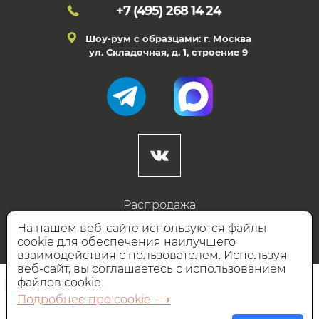
+7 (495)
268 14 24
Шоу-рум с образцами: г. Москва
ул. Складочная, д. 1, строение 9
Распродажа
Готовые дизайны
На нашем веб-сайте используются файлы
cookie для обеспечения наилучшего
Дизайнерам
взаимодействия с пользователем. Используя
веб-сайт, вы соглашаетесь с использованием
НАШИ ПАРТНЁРЫ
файлов cookie.
Подробнее про cookie ⟶