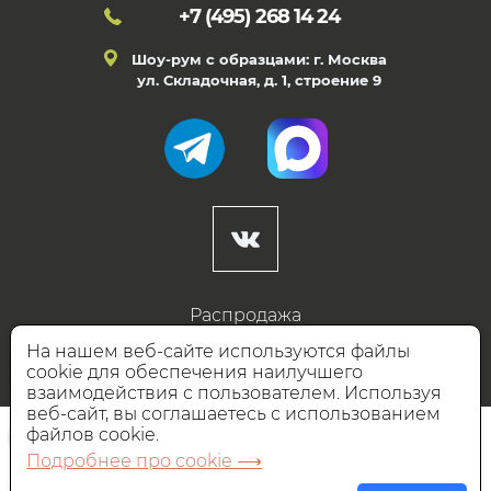
+7 (495)
268 14 24
Шоу-рум с образцами: г. Москва
ул. Складочная, д. 1, строение 9
Распродажа
Готовые дизайны
На нашем веб-сайте используются файлы
cookie для обеспечения наилучшего
Дизайнерам
взаимодействия с пользователем. Используя
веб-сайт, вы соглашаетесь с использованием
НАШИ ПАРТНЁРЫ
файлов cookie.
Подробнее про cookie ⟶