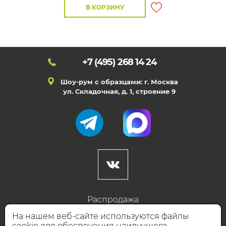
В КОРЗИНУ
+7 (495)
268 14 24
Шоу-рум с образцами: г. Москва
ул. Складочная, д. 1, строение 9
Распродажа
Готовые дизайны
На нашем веб-сайте используются файлы
cookie для обеспечения наилучшего