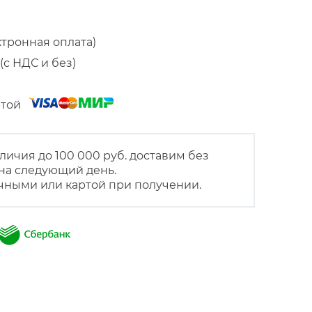
ктронная оплата)
(с НДС и без)
артой
личия до 100 000 руб. доставим без
на следующий день.
чными или картой при получении.