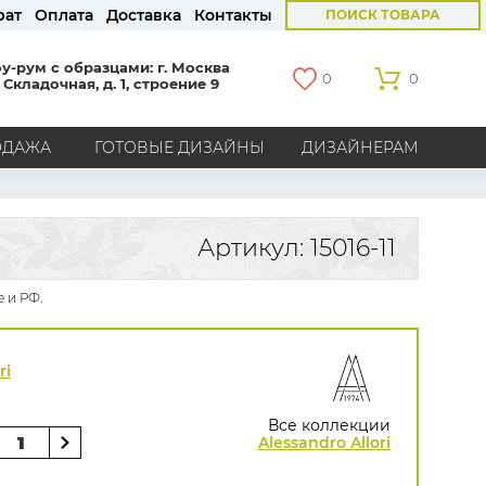
рат
Оплата
Доставка
Контакты
ПОИСК ТОВАРА
у-рум с образцами: г. Москва
0
0
 Складочная, д. 1, строение 9
ОДАЖА
ГОТОВЫЕ ДИЗАЙНЫ
ДИЗАЙНЕРАМ
СТРАНЫ
Америка
Англия
Бельгия
Германия
Артикул: 15016-11
Голландия
Италия
Россия
Все страны
 и РФ.
БРЕНДЫ
Marburg
Loymina
Milassa
Aura
York
ri
Khroma
Andrea Rossi
Bernardo Bartalucci
Zambaiti
KT-Exclusive
Baoqili
Все коллекции
AS Creation
Alessandro Allori
Hygge Roll
Распродажа остатков
Grandeco