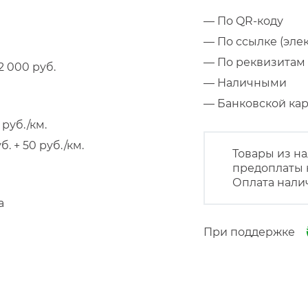
— По QR-коду
— По ссылке (эле
— По реквизитам 
 000 руб.
— Наличными
— Банковской к
руб./км.
 + 50 руб./км.
Товары из на
предоплаты 
Оплата нали
а
При поддержке