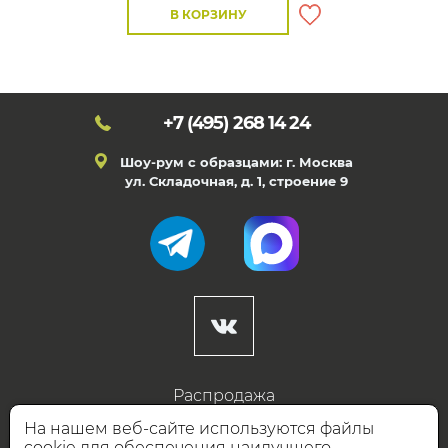
В КОРЗИНУ
+7 (495)
268 14 24
Шоу-рум с образцами: г. Москва
ул. Складочная, д. 1, строение 9
Распродажа
Готовые дизайны
На нашем веб-сайте используются файлы
cookie для обеспечения наилучшего