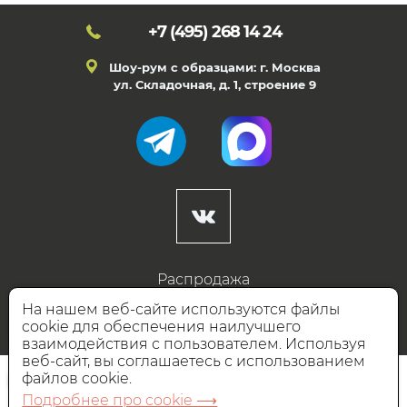
+7 (495)
268 14 24
Шоу-рум с образцами: г. Москва
ул. Складочная, д. 1, строение 9
Распродажа
Готовые дизайны
На нашем веб-сайте используются файлы
cookie для обеспечения наилучшего
Дизайнерам
взаимодействия с пользователем. Используя
веб-сайт, вы соглашаетесь с использованием
НАШИ ПАРТНЁРЫ
файлов cookie.
Подробнее про cookie ⟶