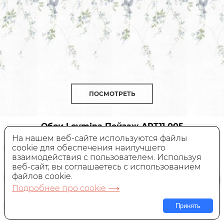
ПОСМОТРЕТЬ
Обои Loymina Пейзаж
ART11 005
На нашем веб-сайте используются файлы
cookie для обеспечения наилучшего
Флизелиновые,
Россия, 1x1 м
взаимодействия с пользователем. Используя
веб-сайт, вы соглашаетесь с использованием
5 255 руб.
Цена:
файлов cookie.
Подробнее про cookie ⟶
В КОРЗИНУ
Принять